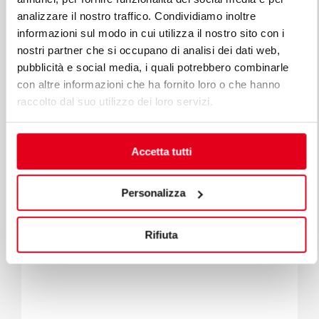
analizzare il nostro traffico. Condividiamo inoltre
informazioni sul modo in cui utilizza il nostro sito con i
nostri partner che si occupano di analisi dei dati web,
pubblicità e social media, i quali potrebbero combinarle
S900
con altre informazioni che ha fornito loro o che hanno
INDUKTION GLÜHPLATTENHERD
raccolto dal suo utilizzo dei loro servizi.
Mod. LXE9TP4/IND
Code 13881200
Accetta tutti
Personalizza
Rifiuta