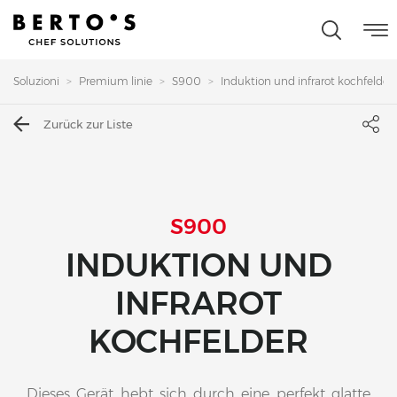
Soluzioni
Premium linie
S900
Induktion und infrarot kochfelde...
Zurück zur Liste
S900
INDUKTION UND
INFRAROT
KOCHFELDER
Dieses Gerät hebt sich durch eine perfekt glatte