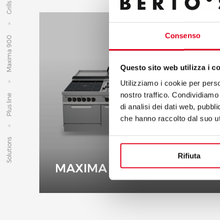
Grills
Consenso
Maxima 900
Questo sito web utilizza i c
Utilizziamo i cookie per perso
nostro traffico. Condividiamo 
Plus line
di analisi dei dati web, pubbl
che hanno raccolto dal suo uti
Solutions
Rifiuta
MAXIMA 900