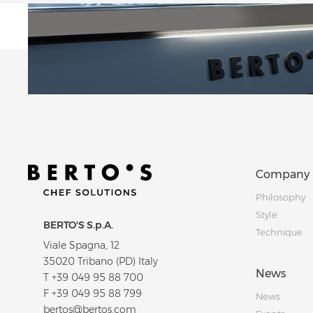
Company
Philosophy
Style
BERTO'S S.p.A.
Technique
Viale Spagna, 12
35020 Tribano (PD) Italy
News
T
+39 049 95 88 700
F +39 049 95 88 799
News
bertos@bertos.com