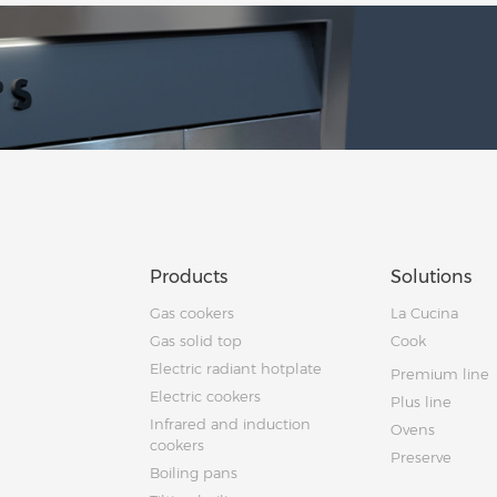
Products
Solutions
Gas cookers
La Cucina
Gas solid top
Cook
Electric radiant hotplate
Premium line
Electric cookers
Plus line
Infrared and induction
Ovens
cookers
Preserve
Boiling pans