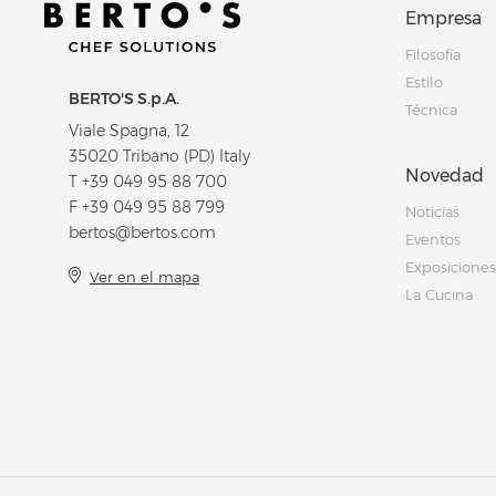
Empresa
Filosofía
Estilo
BERTO'S S.p.A.
Técnica
Viale Spagna, 12
35020 Tribano (PD) Italy
Novedad
T
+39 049 95 88 700
F +39 049 95 88 799
Noticias
bertos@bertos.com
Eventos
Exposiciones
Ver en el mapa
La Cucina