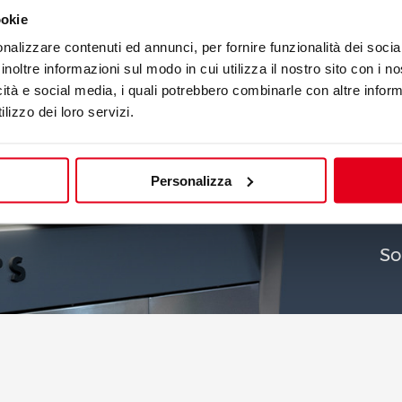
ookie
RADIANTE ELECTRICA
PLACA RADIANTE ELE
nalizzare contenuti ed annunci, per fornire funzionalità dei socia
TPM
Mod. SE9TP+FE2
inoltre informazioni sul modo in cui utilizza il nostro sito con i 
0200
Cód. 13880300
icità e social media, i quali potrebbero combinarle con altre inform
lizzo dei loro servizi.
Personalizza
So