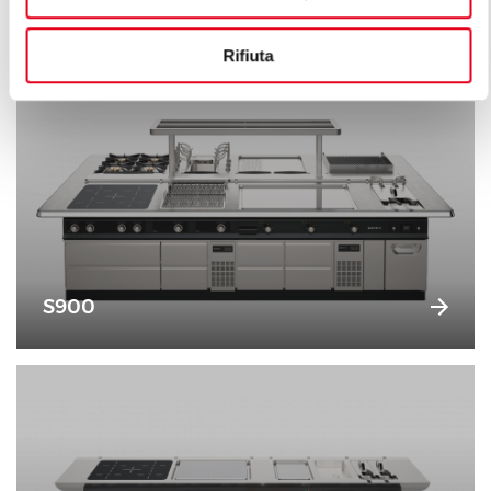
raffinée.
Rifiuta
S900