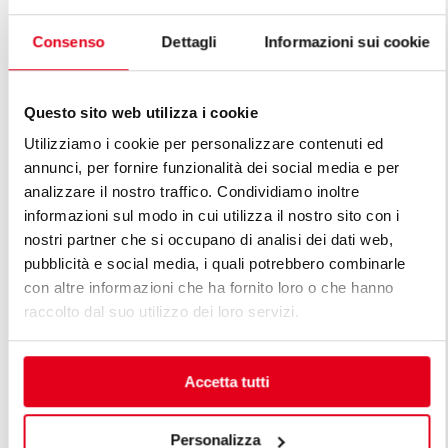
Consenso
Dettagli
Informazioni sui cookie
FRITEUSES ELECTRIQUE 7+7 L -
COMMANDES BFLEX
FRITEUSES 
Questo sito web utilizza i cookie
Utilizziamo i cookie per personalizzare contenuti ed
annunci, per fornire funzionalità dei social media e per
analizzare il nostro traffico. Condividiamo inoltre
informazioni sul modo in cui utilizza il nostro sito con i
DÉCOUVREZ TOUTES LES LIGNES
nostri partner che si occupano di analisi dei dati web,
pubblicità e social media, i quali potrebbero combinarle
DE LIGNE PREMIUM
con altre informazioni che ha fornito loro o che hanno
raccolto dal suo utilizzo dei loro servizi.
Les lignes premium sont la réponse aux exigences
diversifiées des professionnels. Une cuisine modulable
premium est conçue en tenant compte des exigences
Accetta tutti
spécifiques du client, en maintenant des standards
élevés de fonctionnalité, efficacité énergétique,
sécurité et technologie, unis à des lignes d'une beauté
Personalizza