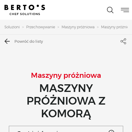
Soluzioni
Przechowywanie
Maszyny próżniowa
Maszyny próżniow
Powróć do listy
Maszyny próżniowa
MASZYNY
PRÓŻNIOWA Z
KOMORĄ