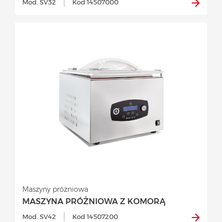
Mod. SV32
Kod 14507000
Maszyny próżniowa
MASZYNA PRÓŻNIOWA Z KOMORĄ
Mod. SV42
Kod 14507200