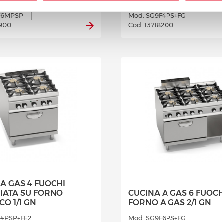
IATA
FORNO A GAS 2/1 GN
F6MPSP
Mod. SG9F4PS+FG
7900
Cod. 13718200
A GAS 4 FUOCHI
IATA SU FORNO
CUCINA A GAS 6 FUOCH
CO 1/1 GN
FORNO A GAS 2/1 GN
F4PSP+FE2
Mod. SG9F6PS+FG