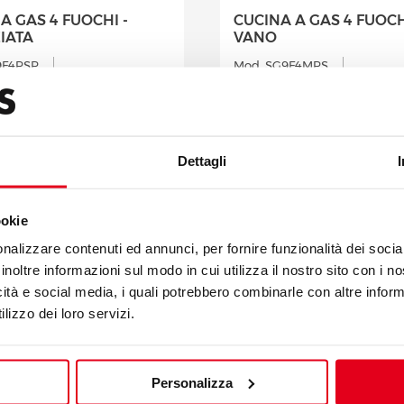
A GAS 4 FUOCHI -
CUCINA A GAS 4 FUOCH
IATA
VANO
9F4PSP
Mod. SG9F4MPS
7300
Cod. 13717800
Dettagli
ookie
nalizzare contenuti ed annunci, per fornire funzionalità dei socia
inoltre informazioni sul modo in cui utilizza il nostro sito con i 
icità e social media, i quali potrebbero combinarle con altre inform
lizzo dei loro servizi.
Personalizza
A GAS 6 FUOCHI -
CUCINA A GAS 4 FUOCH