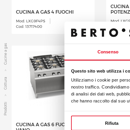
CUCINA 
CUCINA A GAS 4 FUOCHI
POTENZ
Mod. LXG9F4PS
Mod. LXG
Cod. 13717400
Cod. 1371
Cucine a gas
Consenso
Questo sito web utilizza i c
Cottura
Utilizziamo i cookie per perso
nostro traffico. Condividiamo 
di analisi dei dati web, pubbl
che hanno raccolto dal suo uti
Prodotti
Rifiuta
CUCINA A GAS 6 FUOCHI SU
CUCINA 