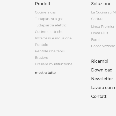
Prodotti
Soluzioni
Cucine a gas
La Cucina su M
Tuttapiastra a gas
Cottura
Tuttapiastra elettrici
Linea Premiu
Cucine elettriche
Linea Plus
Infrarosso e induzione
Forni
Pentole
Conservazione
Pentole ribaltabili
Brasiere
Ricambi
Brasiere multifunzione
Download
mostra tutto
Newsletter
Lavora con 
Contatti