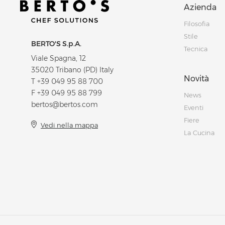
Azienda
Filosofia
Stile
BERTO'S S.p.A.
Tecnica
Viale Spagna, 12
35020 Tribano (PD) Italy
Novità
T
+39 049 95 88 700
F +39 049 95 88 799
News
bertos@bertos.com
Eventi
Fiere
Vedi nella mappa
La Cucina