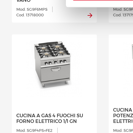
VANO
POTENZ
Mod. SG9F6MPS
Mod. SG9
Cod. 13718000
Cod. 1371
CUCINA 
CUCINA A GAS 4 FUOCHI SU
POTENZ
FORNO ELETTRICO 1/1 GN
ELETTRI
Mod. SG9F4PS+FE2
Mod. SG9