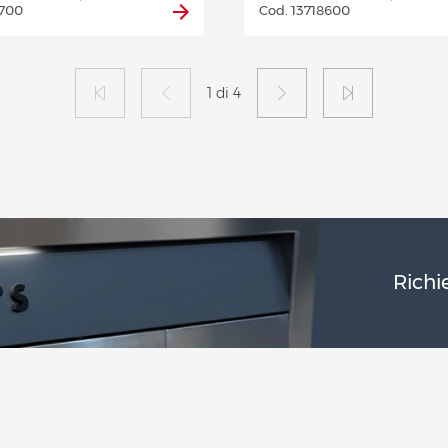
8700
Cod. 13718600
1 di 4
Richi