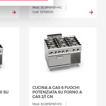
GAS 2/1 GN
Mod. SG9F4PSP+FG
Cod. 13718100
CUCINA A GAS 6 FUOCHI
I SU
POTENZIATA SU FORNO A
GAS 2/1 GN
Mod. SG9F6PSP+FG