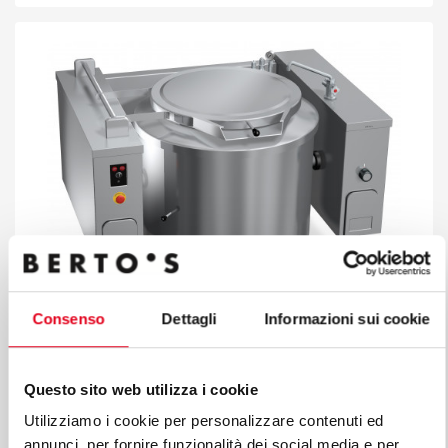
Consenso
Dettagli
Informazioni sui cookie
PENTOLA RIBALTABILE RISCALDAMENTO
Questo sito web utilizza i cookie
INDIRETTO VAPORE 200 L
Utilizziamo i cookie per personalizzare contenuti ed
Mod. 9P20IRV
Cod. 20816500
annunci, per fornire funzionalità dei social media e per