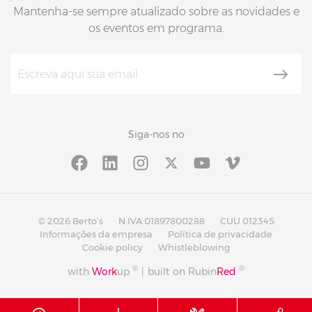
Mantenha-se sempre atualizado sobre as novidades e
os eventos em programa.
Siga-nos no
© 2026 Berto’s
N.IVA 01897800288
CUU 012345
Informações da empresa
Política de privacidade
Cookie policy
Whistleblowing
®
®
with
Work
up
|
built on Rubin
Red