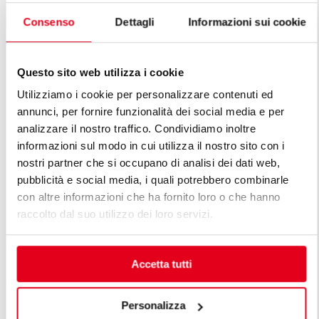
Consenso
Dettagli
Informazioni sui cookie
MARMITAS 
MARMITAS ELÉCTRICAS COM
AQUECIMEN
AQUECIMENTO INDIRECTO 100 L
(AUTOCLAV
Questo sito web utilizza i cookie
Utilizziamo i cookie per personalizzare contenuti ed
annunci, per fornire funzionalità dei social media e per
analizzare il nostro traffico. Condividiamo inoltre
informazioni sul modo in cui utilizza il nostro sito con i
nostri partner che si occupano di analisi dei dati web,
DESCUBRA TODAS AS LINHAS DE
pubblicità e social media, i quali potrebbero combinarle
LINHA PREMIUM
con altre informazioni che ha fornito loro o che hanno
raccolto dal suo utilizzo dei loro servizi.
As linhas premium são a resposta às diferentes
exigências dos profissionais. Uma cozinha modular
premium é projetada levando em conta as exigências
Accetta tutti
específicas do cliente, mantendo elevados padrões de
funcionalidade, eficiência energética, segurança e
Personalizza
tecnologia, assim como linhas de beleza requintada.