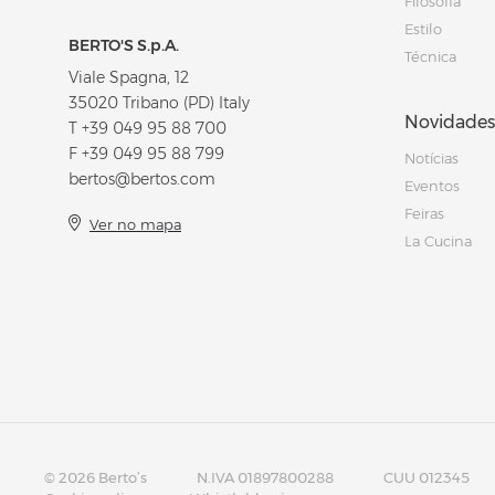
Filosofia
Estilo
BERTO'S S.p.A.
Técnica
Viale Spagna, 12
35020 Tribano (PD) Italy
Novidades
T
+39 049 95 88 700
F +39 049 95 88 799
Notícias
bertos@bertos.com
Eventos
Feiras
Ver no mapa
La Cucina
© 2026 Berto’s
N.IVA 01897800288
CUU 012345