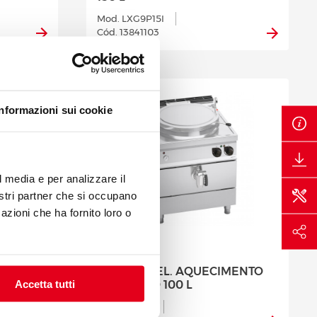
Mod. LXG9P15I
Cód. 13841103
Informazioni sui cookie
l media e per analizzare il
nostri partner che si occupano
azioni che ha fornito loro o
S COM
MARMITA EL. AQUECIMENTO
Accetta tutti
CTO
INDIRECTO 100 L
Mod. E9P10I