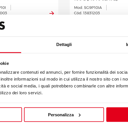
10I
Mod. SG9P10IA
1003
Cód. 13831203
Dettagli
ookie
nalizzare contenuti ed annunci, per fornire funzionalità dei socia
inoltre informazioni sul modo in cui utilizza il nostro sito con i 
icità e social media, i quali potrebbero combinarle con altre inform
lizzo dei loro servizi.
A GÁS
MENTO INDIRECTO
MARMITAS ELÉCTRICA
Personalizza
AUTOCLAVE)
AQUECIMENTO INDIRE
50 L
15IA