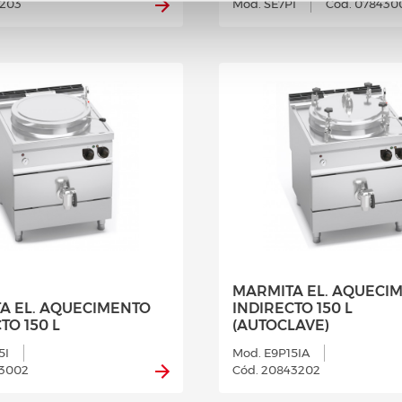
1203
Mod. SE7PI
Cód. 078430
MARMITA EL. AQUECI
A EL. AQUECIMENTO
INDIRECTO 150 L
TO 150 L
(AUTOCLAVE)
5I
Mod. E9P15IA
43002
Cód. 20843202