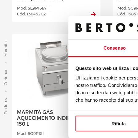
Mod. SE9P15IA
Mod. SG9P
Cód. 13843202
Cód. 1383
Marmitas
Consenso
Questo sito web utilizza i c
Cozinhar
Utilizziamo i cookie per perso
nostro traffico. Condividiamo 
di analisi dei dati web, pubbl
che hanno raccolto dal suo uti
Produtos
MARMITA GÁS
MARMIT
AQUECIMENTO INDIRECTO
AQUECI
Rifiuta
150 L
150 L (
Mod. SG9P15I
Mod. SG9P