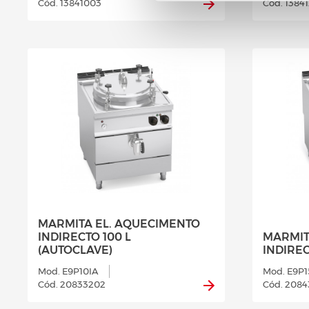
Cód. 13841003
Cód. 1384
MARMITA EL. AQUECIMENTO
INDIRECTO 100 L
MARMIT
(AUTOCLAVE)
INDIREC
Mod. E9P10IA
Mod. E9P1
Cód. 20833202
Cód. 208