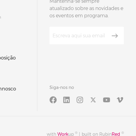
Mantenha-se sempre
atualizado sobre as novidades e
os eventos em programa.
m
posição
Siga-nos no
onnosco
®
®
with
Work
up
|
built on Rubin
Red