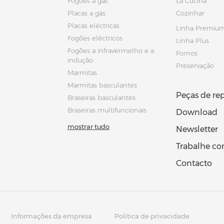
Fogões a gàs
La Cucina
Placas a gàs
Cozinhar
Placas eléctricas
Linha Premiu
Fogões eléctricos
Linha Plus
Fogões a infravermelho e a
Fornos
indução
Preservação
Marmitas
Marmitas basculantes
Peças de re
Braseiras basculantes
Braseiras multifuncionais
Download
mostrar tudo
Newsletter
Trabalhe c
Contacto
Informações da empresa
Política de privacidade