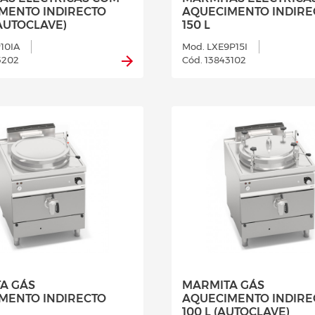
MENTO INDIRECTO
AQUECIMENTO INDIRE
(AUTOCLAVE)
150 L
10IA
Mod. LXE9P15I
3202
Cód. 13843102
A GÁS
MARMITA GÁS
MENTO INDIRECTO
AQUECIMENTO INDIRE
100 L (AUTOCLAVE)