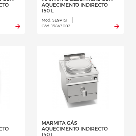
CTO
AQUECIMENTO INDIRECTO
150 L
Mod. SE9P15I
Cód. 13843002
MARMITA GÁS
CTO
AQUECIMENTO INDIRECTO
150 L