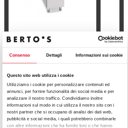
ЭЛЕКТРИЧЕСКАЯ ФРИТЮРНИЦА 7+7
ЭЛЕКТРИЧЕ
ЛИТРА (КОНТРОЛЬ С БФЛЕКС)
Л
Consenso
Dettagli
Informazioni sui cookie
Questo sito web utilizza i cookie
ОТКРОЙ ДЛЯ СЕБЯ ВСЕ ЛИНЕЙКИ
Utilizziamo i cookie per personalizzare contenuti ed
annunci, per fornire funzionalità dei social media e per
ИЗДЕЛИЙ ЛИНИЯ ПЛЮС
analizzare il nostro traffico. Condividiamo inoltre
informazioni sul modo in cui utilizza il nostro sito con i
Бесконечная серия решений для удовлетворения
nostri partner che si occupano di analisi dei dati web,
запросов рынка. Универсальные кухонные плиты с
pubblicità e social media, i quali potrebbero combinarle
разными характеристиками производственной
con altre informazioni che ha fornito loro o che hanno
мощности.