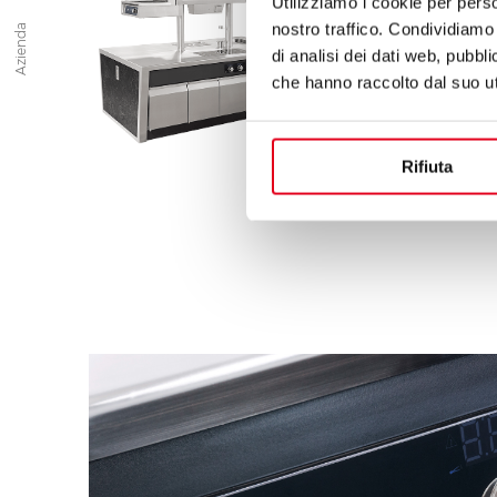
Utilizziamo i cookie per perso
Cucine realizzate
nostro traffico. Condividiamo 
Azienda
tempo, i nostri 
di analisi dei dati web, pubbl
che hanno raccolto dal suo uti
senza timori, sol
maestria dei nost
ingredienti che 
Rifiuta
tempo come un n