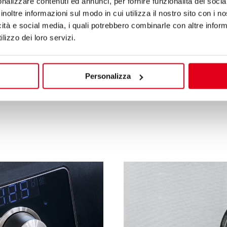
nalizzare contenuti ed annunci, per fornire funzionalità dei socia
 e testate per resistere nel
inoltre informazioni sul modo in cui utilizza il nostro sito con i 
prodotti lo affrontano
icità e social media, i quali potrebbero combinarle con altre inform
lizzo dei loro servizi.
o il migliore acciaio e la
ri tecnici sono gli
ci permettono di vedere il
Personalizza
ostro alleato.