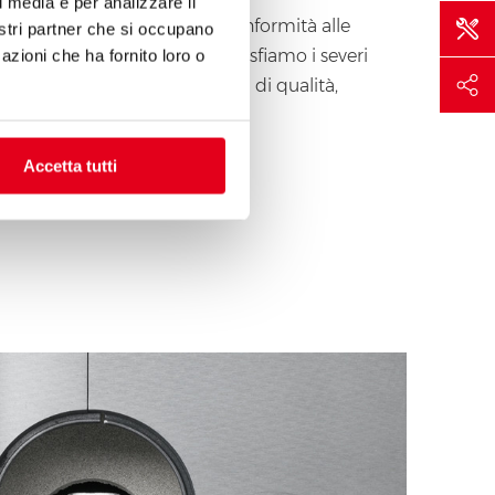
l media e per analizzare il
Garantiamo la piena conformità alle
nostri partner che si occupano
regole, per questo soddisfiamo i severi
azioni che ha fornito loro o
criteri delle certificazioni di qualità,
ambiente e sicurezza.
Accetta tutti