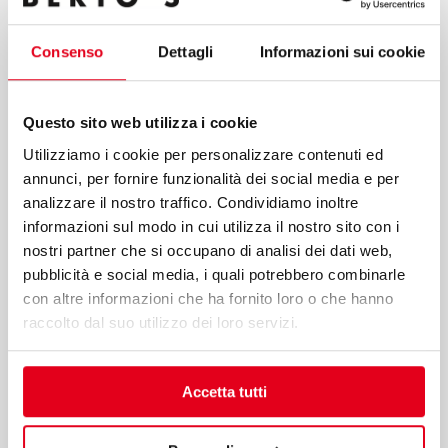
processing of data for the purposes of the service, including
the processing methods mentioned in these guidelines,
Consenso
Dettagli
Informazioni sui cookie
including possible processing carried out in EU member
states or non-EU countries.
Questo sito web utilizza i cookie
Utilizziamo i cookie per personalizzare contenuti ed
annunci, per fornire funzionalità dei social media e per
analizzare il nostro traffico. Condividiamo inoltre
Submit
informazioni sul modo in cui utilizza il nostro sito con i
nostri partner che si occupano di analisi dei dati web,
pubblicità e social media, i quali potrebbero combinarle
con altre informazioni che ha fornito loro o che hanno
Berto’s S.p.A.
raccolto dal suo utilizzo dei loro servizi.
Viale Spagna, 12
35020 Tribano (PD) Italy
Accetta tutti
T
+39 049 95 88 700
F +39 049 95 88 799
bertos@bertos.com