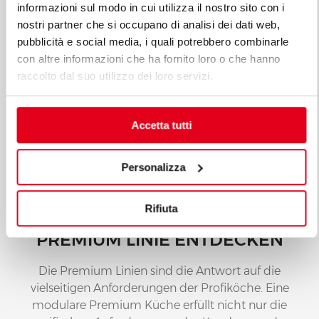
informazioni sul modo in cui utilizza il nostro sito con i
nostri partner che si occupano di analisi dei dati web,
pubblicità e social media, i quali potrebbero combinarle
S900
con altre informazioni che ha fornito loro o che hanno
ELEKTRO-GLÜHPLATTENHERD AUF
raccolto dal suo utilizzo dei loro servizi.
ELEKTROBACKOFEN 1/1
Mod. SE9TP+FE2
Code 13880300
Accetta tutti
Personalizza
Rifiuta
ALLE PRODUKTE DER LINIE
PREMIUM LINIE ENTDECKEN
Die Premium Linien sind die Antwort auf die
vielseitigen Anforderungen der Profiköche. Eine
modulare Premium Küche erfüllt nicht nur die