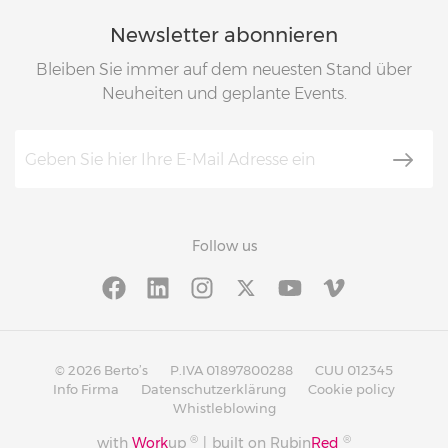
Newsletter abonnieren
Bleiben Sie immer auf dem neuesten Stand über
Neuheiten und geplante Events.
Follow us
© 2026 Berto’s
P.IVA 01897800288
CUU 012345
Info Firma
Datenschutzerklärung
Cookie policy
Whistleblowing
®
®
with
Work
up
|
built on Rubin
Red