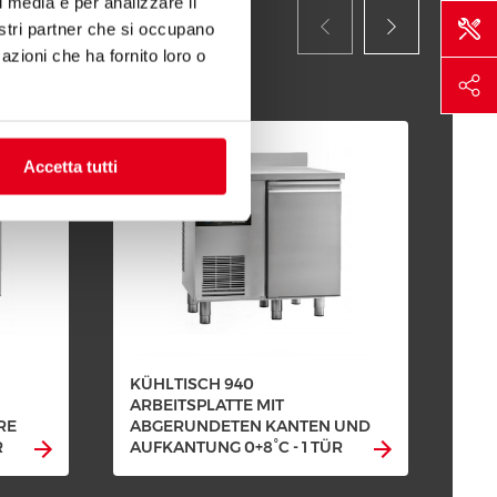
l media e per analizzare il
nostri partner che si occupano
azioni che ha fornito loro o
Accetta tutti
KÜHLTISCH 940
ARBEITSPLATTE MIT
RE
ABGERUNDETEN KANTEN UND
KÜ
R
AUFKANTUNG 0+8°C - 1 TÜR
ARB