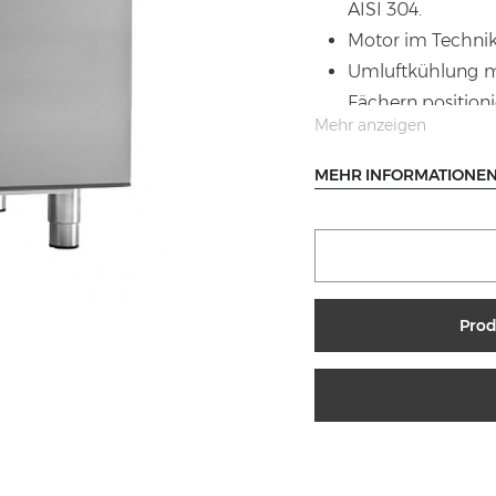
AISI 304.
Motor im Technik
Umluftkühlung m
Fächern positionie
Mehr anzeigen
Isolierung 60
hochdruckgeschäu
MEHR INFORMATIONE
Geprüft mit Tem
zu 43°C, Energieef
Automatisches A
Automatische
Wärmetauscher a
Prod
Abgerundete Ka
für eine schnelle