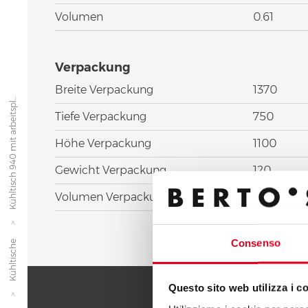
Volumen
0.61
Verpackung
Breite Verpackung
1370
Kühltisch 940 mit arbeitspl...
Tiefe Verpackung
750
Höhe Verpackung
1100
Gewicht Verpackung
120
Volumen Verpackung
1.13
Consenso
Kühltische
Questo sito web utilizza i c