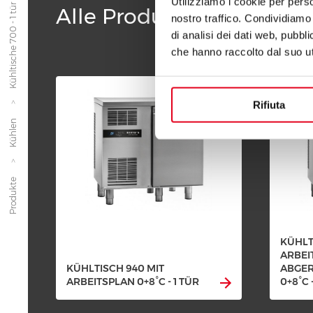
Utilizziamo i cookie per perso
Kühltische 700 - 1 tür
Alle Produkte der Linie 
nostro traffico. Condividiamo 
di analisi dei dati web, pubbl
che hanno raccolto dal suo uti
Rifiuta
Kühlen
Produkte
KÜHLT
ARBEI
KÜHLTISCH 940 MIT
ABGE
ARBEITSPLAN 0+8°C - 1 TÜR
0+8°C 