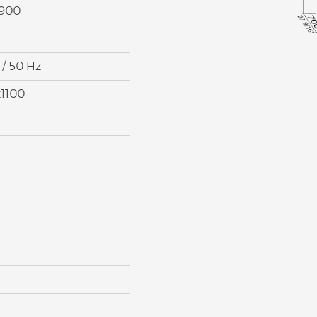
900
 / 50 Hz
1100