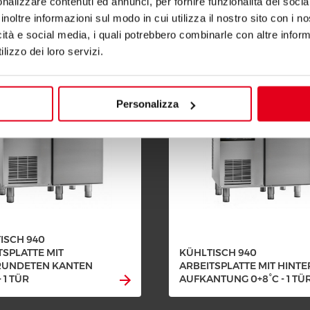
nalizzare contenuti ed annunci, per fornire funzionalità dei socia
Kühltische
inoltre informazioni sul modo in cui utilizza il nostro sito con i 
icità e social media, i quali potrebbero combinarle con altre inform
lizzo dei loro servizi.
Personalizza
ISCH 940
TSPLATTE MIT
KÜHLTISCH 940
RUNDETEN KANTEN
ARBEITSPLATTE MIT HINTE
- 1 TÜR
AUFKANTUNG 0+8°C - 1 TÜ