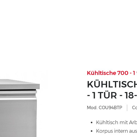
Kühltische 700 - 1 
KÜHLTISCH
- 1 TÜR - 1
Mod. COU94BTP
C
Kühltisch mit Arb
Korpus intern au