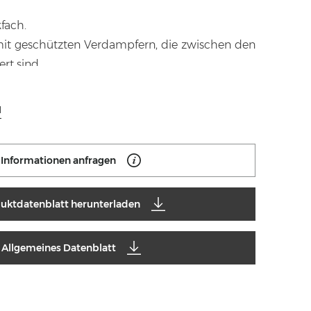
fach.
it geschützten Verdampfern, die zwischen den
rt sind.
 mm aus PU-Schaum mit HFO-Treibmittel,
mt, mit einer Dichte von 42 kg/m³.
N
peratur der externen Arbeitsumgebung von bis
fizienzklasse 5.
Informationen anfragen
btauen mit Heizelement.
s Verdampfen vom Kondenswasser über
us Kupfer.
uktdatenblatt herunterladen
nten im Innenraum und herausnehmbare Teile
 und einfache Reinigung.
Allgemeines Datenblatt