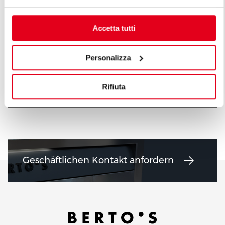
Accetta tutti
Personalizza
GASHERDE 6 + 10 KW
GASHERDE 1
Rifiuta
Geschäftlichen Kontakt anfordern