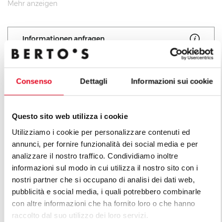
und erlaubt ein gesundes Frittieren bei weniger
Mehr anzeigen
häufigem Ölwechsel, was zu deutliche
Kosteneinsparungen führt. Sicherheitssystem mit
Informationen anfragen
Ventil mit Thermoelement und Sicherheitsthermostat
sowie geschützter Pilotflamme. Piezozündung.
Ölauffangwanne aus Stahl.
Consenso
Dettagli
Informazioni sui cookie
Alle Produkte der Linie La
Cucina
Questo sito web utilizza i cookie
Utilizziamo i cookie per personalizzare contenuti ed
annunci, per fornire funzionalità dei social media e per
analizzare il nostro traffico. Condividiamo inoltre
informazioni sul modo in cui utilizza il nostro sito con i
nostri partner che si occupano di analisi dei dati web,
pubblicità e social media, i quali potrebbero combinarle
con altre informazioni che ha fornito loro o che hanno
raccolto dal suo utilizzo dei loro servizi.