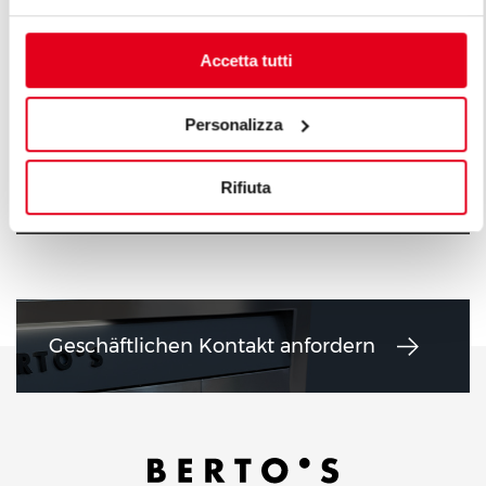
Accetta tutti
Personalizza
GASHERDE 6 + 10 KW
GASHERDE 1
Rifiuta
Geschäftlichen Kontakt anfordern