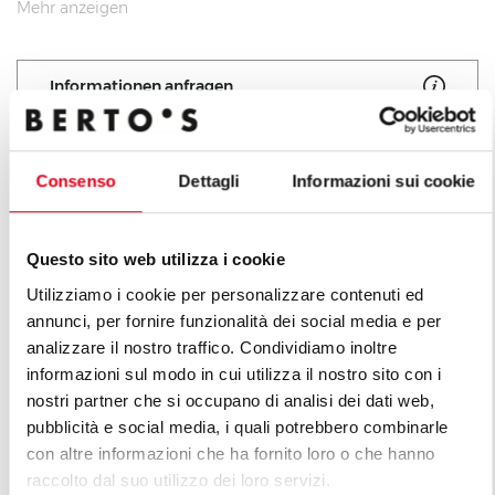
heißesten, mit abnehmender Temperatur zu den
Mehr anzeigen
Rändern hin. Zentrale Brenner mit 10 kW und
optimierter Verbrennung, mit Gasversorgung mit
Informationen anfragen
Gashahn mit Ventil, Sicherheitsthermoelement und
Pilotflamme. Piezozündung mit Silikonschutz und
Verkleidung der Brennkammer mit Vermiculite,
Consenso
Dettagli
Informazioni sui cookie
einem hochwertigen Wärmedämmstoff.
Alle Produkte der Linie La
Kochfeld: 750 x 560 mm
Cucina
Questo sito web utilizza i cookie
Utilizziamo i cookie per personalizzare contenuti ed
annunci, per fornire funzionalità dei social media e per
analizzare il nostro traffico. Condividiamo inoltre
informazioni sul modo in cui utilizza il nostro sito con i
nostri partner che si occupano di analisi dei dati web,
pubblicità e social media, i quali potrebbero combinarle
con altre informazioni che ha fornito loro o che hanno
raccolto dal suo utilizzo dei loro servizi.