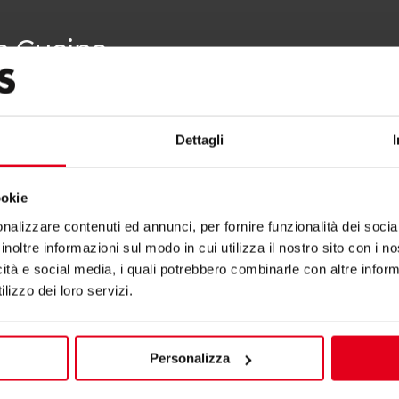
La Cucina
Dettagli
ookie
nalizzare contenuti ed annunci, per fornire funzionalità dei socia
inoltre informazioni sul modo in cui utilizza il nostro sito con i 
icità e social media, i quali potrebbero combinarle con altre inform
lizzo dei loro servizi.
RDE 10 + 10 KW
GASHERDE 6 + 6 KW
Personalizza