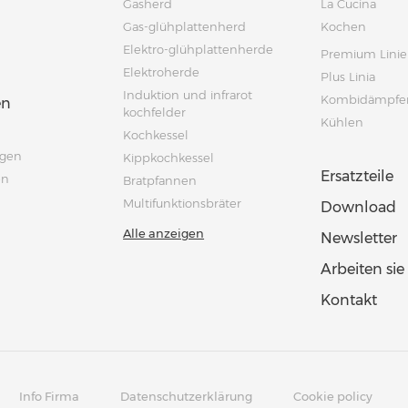
Gasherd
La Cucina
Gas-glühplattenherd
Kochen
Elektro-glühplattenherde
Premium Linie
Elektroherde
Plus Linia
Induktion und infrarot
Kombidämpfe
en
kochfelder
Kühlen
Kochkessel
ngen
Kippkochkessel
Ersatzteile
en
Bratpfannen
Multifunktionsbräter
Download
Alle anzeigen
Newsletter
Arbeiten sie
Kontakt
Info Firma
Datenschutzerklärung
Cookie policy