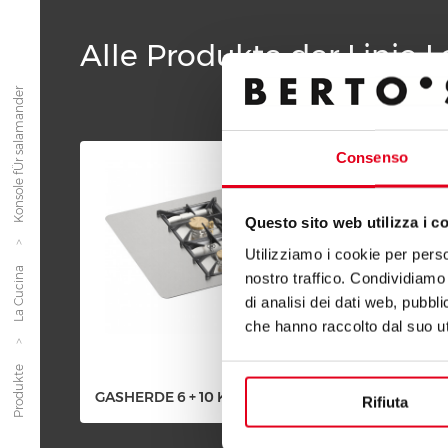
Alle Produkte der Linie 
Konsole fÜr salamander
Consenso
Questo sito web utilizza i c
Utilizziamo i cookie per perso
La Cucina
nostro traffico. Condividiamo 
di analisi dei dati web, pubbl
che hanno raccolto dal suo uti
Produkte
GASHERDE 6 + 10 KW
GASHE
Rifiuta