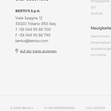
Philosophie
Stil
BERTO'S S.p.A.
Technik
Viale Spagna, 12
35020 Tribano (PD) Italy
Neuigkeit
T
+39 049 95 88 700
F +39 049 95 88 799
Nachrichten
bertos@bertos.com
Veranstaltu
Ausstellung
Auf der Karte anzeigen
La Cucina
© 2026 Berto’s
P.IVA 01897800288
CUU 012345