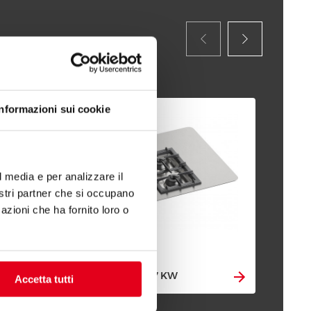
Informazioni sui cookie
l media e per analizzare il
nostri partner che si occupano
azioni che ha fornito loro o
GA
GASHERDE 7 + 7 KW
KW
Accetta tutti