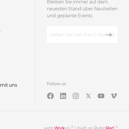
Bleiben Sie immer auf dem
neuesten Stand über Neuheiten
und geplante Events.
r
Follow us
 mit uns
®
®
with
Work
up
|
built on Rubin
Red