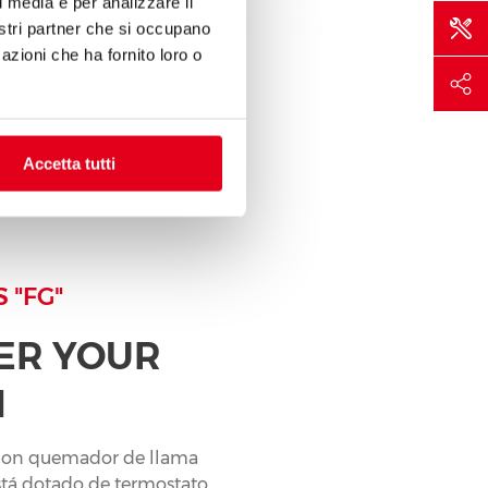
l media e per analizzare il
nostri partner che si occupano
azioni che ha fornito loro o
Accetta tutti
 "FG"
R YOUR
N
 con quemador de llama
está dotado de termostato