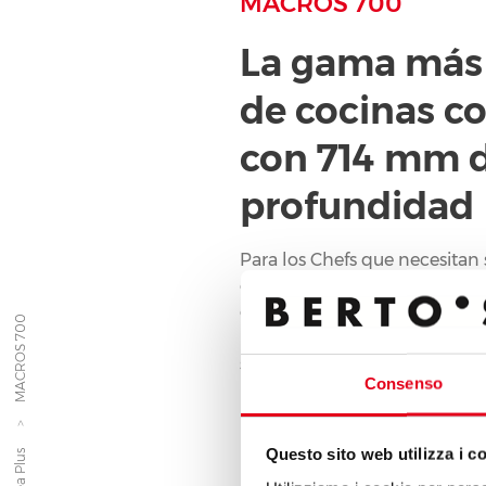
MACROS 700
La gama más
de cocinas c
con 714 mm 
profundidad
Para los Chefs que necesitan
cocción con prestaciones ca
especializadas pero en espac
MACROS 700
prestando especial atención a
seguridad.
Consenso
Questo sito web utilizza i c
Línea Plus