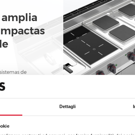
 amplia
ompactas
de
 sistemas de
da vez más
ios más reducidos
l confort y la
Dettagli
ookie