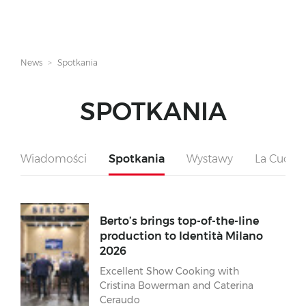
News
Spotkania
SPOTKANIA
Wiadomości
Spotkania
Wystawy
La Cucina
Berto’s brings top-of-the-line
production to Identità Milano
2026
Excellent Show Cooking with
Cristina Bowerman and Caterina
Ceraudo