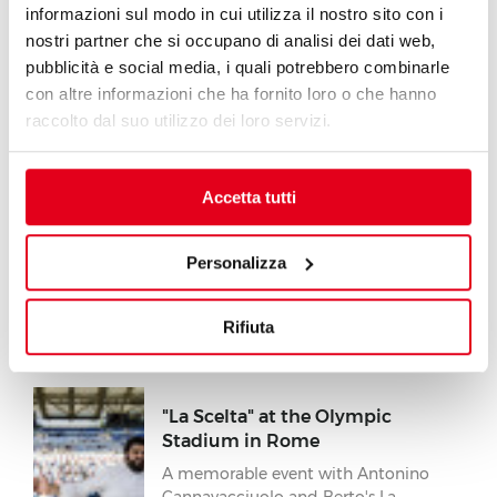
Food Exp 2018
informazioni sul modo in cui utilizza il nostro sito con i
nostri partner che si occupano di analisi dei dati web,
A Live Food Experience in the heart
pubblicità e social media, i quali potrebbero combinarle
of the Mediterranean
con altre informazioni che ha fornito loro o che hanno
raccolto dal suo utilizzo dei loro servizi.
Identità Golose 2018 and Berto’s
Why meeting face to face is
important
Accetta tutti
Personalizza
Milano Golosa and Roma
Golosa
From the culinary clichés to eating
Rifiuta
according to one’s personal tastes
"La Scelta" at the Olympic
Stadium in Rome
A memorable event with Antonino