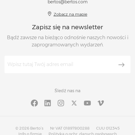
bertos@bertos.com
Zobacz na mapie
Zapisz się na newsletter
Bądź zawsze na bieżąco odnośnie naszych nowości i
zaprogramowanych wydarzeń.
Śledź nas na
© 2026 Berto’s
Nr VAT 01897800288
CUU 012345
Info o firmie
Polityka o ochr. danych osobowych