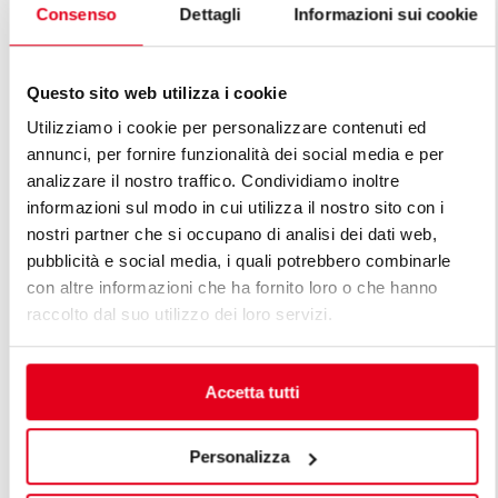
Consenso
Dettagli
Informazioni sui cookie
BRASIERA ELETTRICA
BRASIERA 
MULTIFUNZIONE - COMANDI BFLEX
MULTIFUN
Questo sito web utilizza i cookie
Utilizziamo i cookie per personalizzare contenuti ed
annunci, per fornire funzionalità dei social media e per
analizzare il nostro traffico. Condividiamo inoltre
informazioni sul modo in cui utilizza il nostro sito con i
SCOPRI TUTTE LE LINEE DI LINEA
nostri partner che si occupano di analisi dei dati web,
pubblicità e social media, i quali potrebbero combinarle
PREMIUM
con altre informazioni che ha fornito loro o che hanno
raccolto dal suo utilizzo dei loro servizi.
Le linee Premium sono la risposta alle diversificate
esigenze dei professionisti. Una cucina modulare
Premium è progettata pensando alle esigenze
Accetta tutti
specifiche del cliente, mantenendo elevati standard di
funzionalità, efficienza energetica, sicurezza e
tecnologia, uniti a linee di ricercata bellezza.
Personalizza