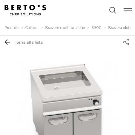
Prodotti
Cottura
Brasiere multifunzione
S900
Brasiera elettri
Torna alla lista