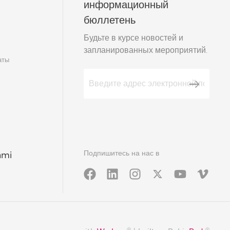
информационный
бюллетень
м
Будьте в курсе новостей и
запланированных мероприятий.
аты
Подпишитесь на нас в
ami
®
®