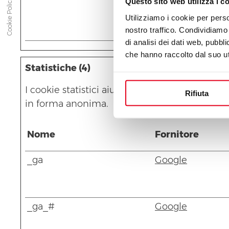
Questo sito web utilizza i c
Cookie Policy
Utilizziamo i cookie per perso
nostro traffico. Condividiamo 
di analisi dei dati web, pubbl
che hanno raccolto dal suo uti
Statistiche (4)
I cookie statistici aiutano i proprietari del s
Rifiuta
in forma anonima.
Nome
Fornitore
_ga
Google
_ga_#
Google