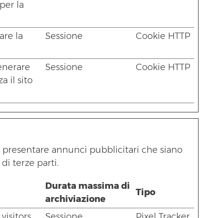
 per la
are la
Sessione
Cookie HTTP
generare
Sessione
Cookie HTTP
a il sito
a di presentare annunci pubblicitari che siano
di terze parti.
Durata massima di
Tipo
archiviazione
isitors
Sessione
Pixel Tracker