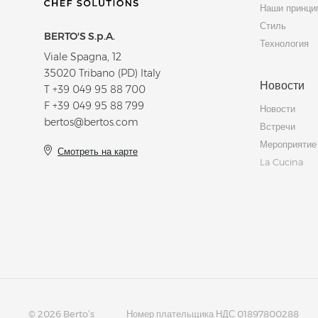
Наши принци
Стиль
BERTO'S S.p.A.
Технология
Viale Spagna, 12
35020 Tribano (PD) Italy
Новости
T
+39 049 95 88 700
F +39 049 95 88 799
Новости
bertos@bertos.com
Встречи
Мероприятие
Смотреть на карте
La Cucina
© 2026 Berto’s
Номер плательщика НДС 01897800288