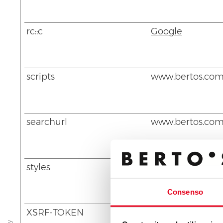
rc::c
Google
scripts
www.bertos.co
searchurl
www.bertos.co
styles
www.bertos.co
Consenso
XSRF-TOKEN
www.bertos.co