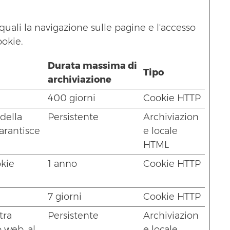
quali la navigazione sulle pagine e l'accesso
ookie.
Durata massima di
Tipo
archiviazione
400 giorni
Cookie HTTP
della
Persistente
Archiviazion
garantisce
e locale
HTML
okie
1 anno
Cookie HTTP
7 giorni
Cookie HTTP
tra
Persistente
Archiviazion
o web, al
e locale