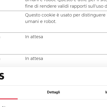
fine di rendere validi rapporti sull'uso d
Questo cookie è usato per distinguere 
umani e robot.
m
In attesa
m
In attesa
m
In attesa
Dettagli
m
Garantisce la sicurezza della navigazio