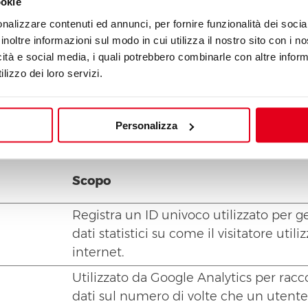
ookie
visitatori impedendo le falsificazioni de
richieste tra siti. Questo cookie è essen
nalizzare contenuti ed annunci, per fornire funzionalità dei socia
la sicurezza del sito web e del visitatore
inoltre informazioni sul modo in cui utilizza il nostro sito con i 
icità e social media, i quali potrebbero combinarle con altre inform
lizzo dei loro servizi.
ito web a capire come i visitatori interagiscono con 
Personalizza
Scopo
Registra un ID univoco utilizzato per 
dati statistici su come il visitatore utilizz
internet.
Utilizzato da Google Analytics per racc
dati sul numero di volte che un utente