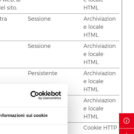
el sito.
HTML
tra
Sessione
Archiviazion
e locale
HTML
Sessione
Archiviazion
e locale
HTML
Persistente
Archiviazion
e locale
HTML
Sessione
Archiviazion
e locale
Informazioni sui cookie
HTML
ne dei
Sessione
Cookie HTTP