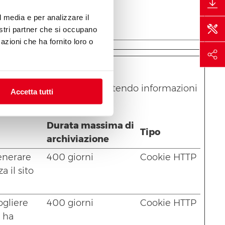
lle
ziale per
l media e per analizzare il
.
nostri partner che si occupano
azioni che ha fornito loro o
i siti raccogliendo e trasmettendo informazioni
Accetta tutti
Durata massima di
Tipo
archiviazione
generare
400 giorni
Cookie HTTP
a il sito
ogliere
400 giorni
Cookie HTTP
 ha