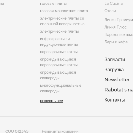
пы
газовые плиты
La Cucina
газовая монолитная плита
Отели
электрические плиты со
Линия Премиу
сплошной поверхностью
Линия Плюс
электрические плиты
Пароконвектом
инфракрасные и
Бары и кафе
индукционные плиты
пароварочные котлы
опрокидывающиеся
Запчасти
пароварочные котлы
Загрузка
опрокидывающиеся
сковороды
Newsletter
многофункциональные
Rabotat s n
сковороды
Контакты
показать все
CUU 012345
Реквизиты компании