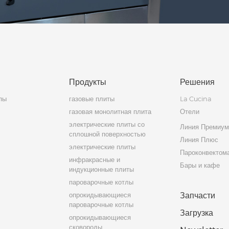
Продукты
Решения
пы
газовые плиты
La Cucina
газовая монолитная плита
Отели
электрические плиты со
Линия Премиу
сплошной поверхностью
Линия Плюс
электрические плиты
Пароконвектом
инфракрасные и
Бары и кафе
индукционные плиты
пароварочные котлы
опрокидывающиеся
Запчасти
пароварочные котлы
Загрузка
опрокидывающиеся
сковороды