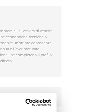
erciali e l’attività di vendita
ipline economiche-tecniche o
spensabile un'ottima conoscenza
ingua e l 'aver maturato
ionali ne completano il profilo.
ndidato.