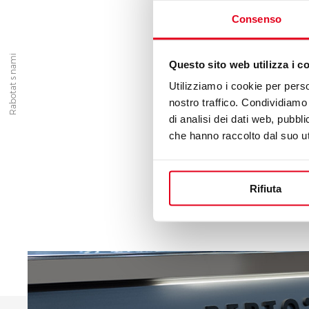
Consenso
Rabotat s nami
Questo sito web utilizza i c
Ни одна из поз
Utilizziamo i cookie per perso
Отправьте нам свое канд
nostro traffico. Condividiamo 
то
di analisi dei dati web, pubbl
che hanno raccolto dal suo uti
Rifiuta