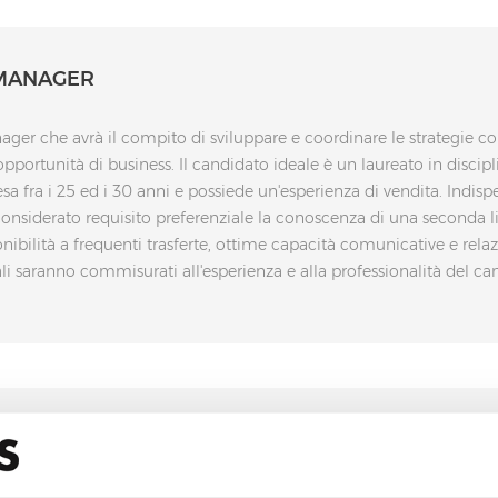
 MANAGER
r che avrà il compito di sviluppare e coordinare le strategie comm
pportunità di business. Il candidato ideale è un laureato in disc
sa fra i 25 ed i 30 anni e possiede un'esperienza di vendita. Indi
considerato requisito preferenziale la conoscenza di una seconda l
nibilità a frequenti trasferte, ottime capacità comunicative e relaz
li saranno commisurati all'esperienza e alla professionalità del ca