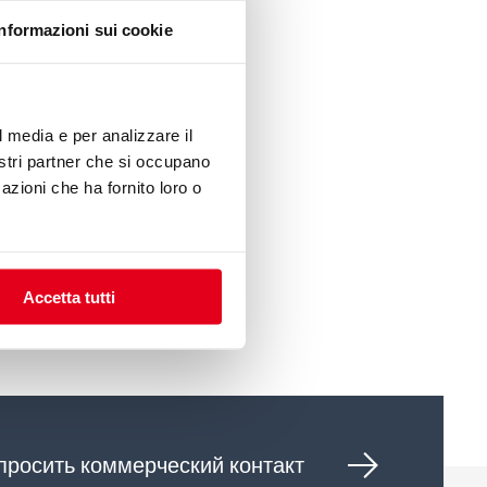
Informazioni sui cookie
ет вашим идеям?
l media e per analizzare il
 мы свяжемся с вами, как
nostri partner che si occupano
's.
azioni che ha fornito loro o
Accetta tutti
просить коммерческий контакт