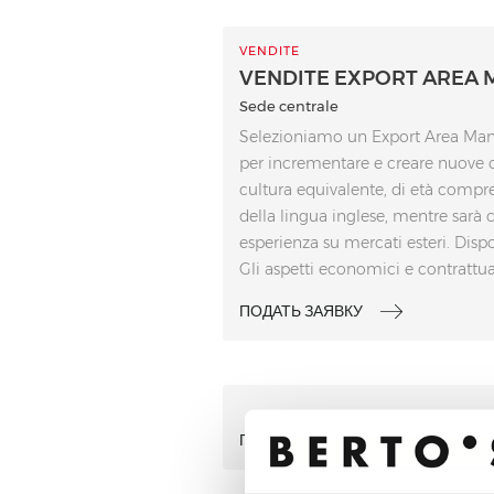
VENDITE
VENDITE EXPORT AREA
Sede centrale
Selezioniamo un Export Area Manage
per incrementare e creare nuove o
cultura equivalente, di età compre
della lingua inglese, mentre sarà 
esperienza su mercati esteri. Dispo
Gli aspetti economici e contrattua
ПОДАТЬ ЗАЯВКУ
ПОДАТЬ ЗАЯВКУ