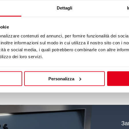
Dettagli
Подать заявку
ookie
иций, доступных в настоящее время, не соответству
nalizzare contenuti ed annunci, per fornire funzionalità dei socia
идатура. Мы всегда рады интересным предложениям:
inoltre informazioni sul modo in cui utilizza il nostro sito con i 
лько найдем для вас подходящую должность в Berto
icità e social media, i quali potrebbero combinarle con altre inform
lizzo dei loro servizi.
Отправьте свое резюме
Personalizza
За