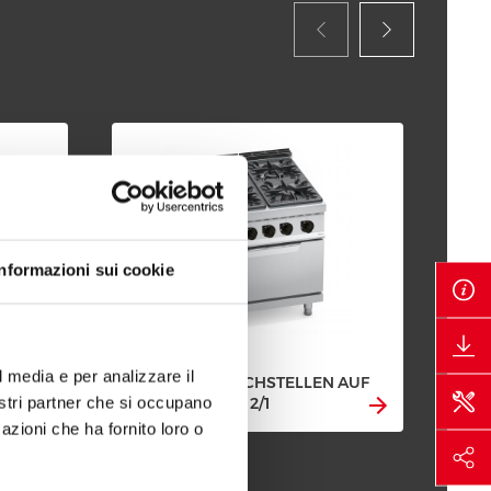
Informazioni sui cookie
l media e per analizzare il
 MIT
GASHERD 4 KOCHSTELLEN AUF
GA
nostri partner che si occupano
GASBACKOFEN 2/1
AU
azioni che ha fornito loro o