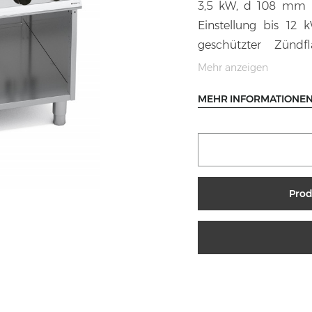
3,5 kW, d 108 mm 
Einstellung bis 12 
geschützter Zünd
Edelstahl AISI 304.
Mehr anzeigen
MEHR INFORMATIONE
Prod