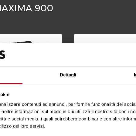
 MAXIMA 900
Dettagli
ookie
nalizzare contenuti ed annunci, per fornire funzionalità dei socia
RD 4 KOCHSTELLEN MIT
GASHERD 6 KOCHSTELLEN
inoltre informazioni sul modo in cui utilizza il nostro sito con i 
RBAU
UNTERBAU
icità e social media, i quali potrebbero combinarle con altre inform
lizzo dei loro servizi.