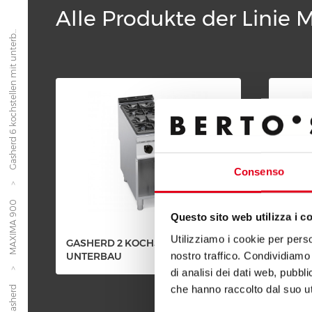
Alle Produkte der Linie
Gasherd 6 kochstellen mit unterb...
Consenso
MAXIMA 900
Questo sito web utilizza i c
Utilizziamo i cookie per perso
GASHERD 2 KOCHSTELLEN MIT
GASHE
nostro traffico. Condividiamo 
UNTERBAU
UNTE
di analisi dei dati web, pubbl
che hanno raccolto dal suo uti
Gasherd