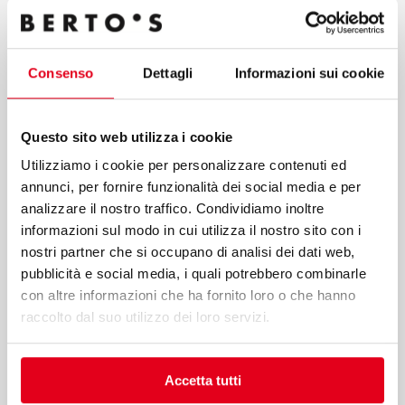
By clicking send button, I confirm that I request the service
indicated in point a) of these guidelines; my consent to the
processing of data for the purposes of the service, including
Consenso
Dettagli
Informazioni sui cookie
the processing methods mentioned in these guidelines,
including possible processing carried out in EU member
states or non-EU countries.
Questo sito web utilizza i cookie
Utilizziamo i cookie per personalizzare contenuti ed
annunci, per fornire funzionalità dei social media e per
analizzare il nostro traffico. Condividiamo inoltre
informazioni sul modo in cui utilizza il nostro sito con i
nostri partner che si occupano di analisi dei dati web,
Submit
pubblicità e social media, i quali potrebbero combinarle
con altre informazioni che ha fornito loro o che hanno
raccolto dal suo utilizzo dei loro servizi.
Berto’s S.p.A.
Viale Spagna, 12
Accetta tutti
35020 Tribano (PD) Italy