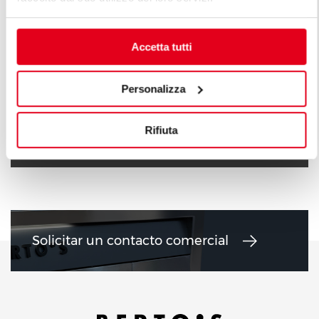
Accetta tutti
Personalizza
COCINAS DE GAS 6 + 10 KW
COCINAS DE
Rifiuta
Solicitar un contacto comercial