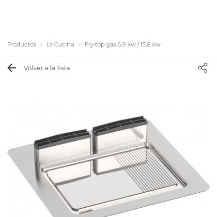
Productos
La Cucina
Fry-top gas 6,9 kw / 13,8 kw
Volver a la lista