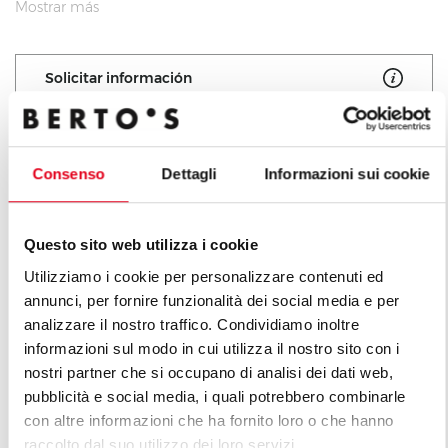
válvula de seguridad de termopar. Encendido
Mostrar más
eléctrico. Temperatura máxima de más de 300°C.
Placa lisa, rayada o mixta de alto espesor con bordes
Solicitar información
redondeados, empotrada con canal perimetral para la
recogida de los residuos de cocción. Dos zonas con
mandos separados para una regulación
independiente y excelente de la temperatura. Placa de
Consenso
Dettagli
Informazioni sui cookie
cocción bicomponente que combina una placa de
Todos los productos de la línea
acero, para optimizar la uniformidad, y un
La Cucina
Questo sito web utilizza i cookie
revestimiento superior de acero inoxidable AISI 316
Utilizziamo i cookie per personalizzare contenuti ed
con acabado brillante, para una limpieza excelente y
annunci, per fornire funzionalità dei social media e per
un bajo nivel de radiación, con la consiguiente mayor
analizzare il nostro traffico. Condividiamo inoltre
comodidad para el operador. Orificio de desagüe de
informazioni sul modo in cui utilizza il nostro sito con i
gran tamaño y transportador a un recipiente estanco
nostri partner che si occupano di analisi dei dati web,
específico.
pubblicità e social media, i quali potrebbero combinarle
con altre informazioni che ha fornito loro o che hanno
raccolto dal suo utilizzo dei loro servizi.