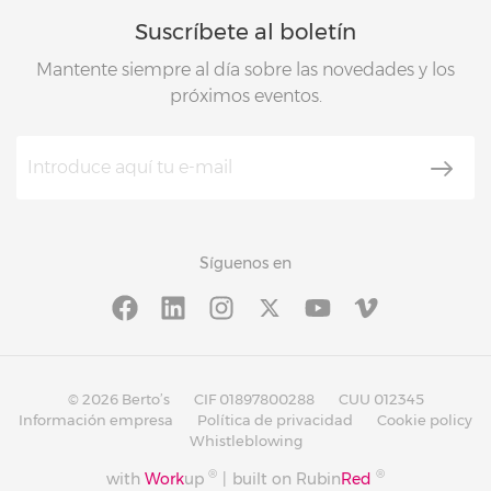
Suscríbete al boletín
Mantente siempre al día sobre las novedades y los
próximos eventos.
Síguenos en
© 2026 Berto’s
CIF 01897800288
CUU 012345
Información empresa
Política de privacidad
Cookie policy
Whistleblowing
®
®
with
Work
up
|
built on Rubin
Red