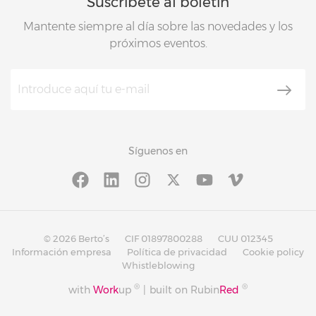
Suscríbete al boletín
Mantente siempre al día sobre las novedades y los
próximos eventos.
Síguenos en
© 2026 Berto’s
CIF 01897800288
CUU 012345
Información empresa
Política de privacidad
Cookie policy
Whistleblowing
®
®
with
Work
up
|
built on Rubin
Red