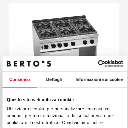
Consenso
Dettagli
Informazioni sui cookie
MAXIMA 900
Questo sito web utilizza i cookie
COCINA A GAS 6 FUEGOS SOBRE HORNO
Utilizziamo i cookie per personalizzare contenuti ed
A GAS 2/1
annunci, per fornire funzionalità dei social media e per
Mod. G9F6+FG
Cód. 20706000
analizzare il nostro traffico. Condividiamo inoltre