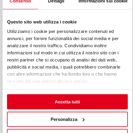
Consenso
Dettagli
Informazioni sui cookie
DESCUBRE TODAS LAS LÍNEAS
Questo sito web utilizza i cookie
DE LÍNEA PLUS
Utilizziamo i cookie per personalizzare contenuti ed
annunci, per fornire funzionalità dei social media e per
Una infinita serie de soluciones para satisfacer las
analizzare il nostro traffico. Condividiamo inoltre
exigencias del mercado. Cocinas versátiles con
informazioni sul modo in cui utilizza il nostro sito con i
distintas características de capacidad productiva.
nostri partner che si occupano di analisi dei dati web,
pubblicità e social media, i quali potrebbero combinarle
con altre informazioni che ha fornito loro o che hanno
raccolto dal suo utilizzo dei loro servizi.
Accetta tutti
Personalizza
MAXIMA 900