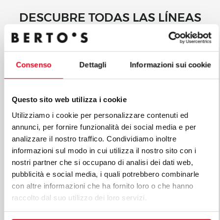
DESCUBRE TODAS LAS LÍNEAS
DE LÍNEA PREMIUM
Las líneas Premium son la respuesta a las distintas
Consenso
Dettagli
Informazioni sui cookie
exigencias de los profesionales. Una cocina
modular Premium está diseñada pensando en las
exigencias específicas del cliente manteniendo
Questo sito web utilizza i cookie
elevados estándares de funcionalidad, eficiencia
energética, seguridad y tecnología, unidos a líneas
Utilizziamo i cookie per personalizzare contenuti ed
de elegante belleza.
annunci, per fornire funzionalità dei social media e per
analizzare il nostro traffico. Condividiamo inoltre
informazioni sul modo in cui utilizza il nostro sito con i
nostri partner che si occupano di analisi dei dati web,
pubblicità e social media, i quali potrebbero combinarle
con altre informazioni che ha fornito loro o che hanno
raccolto dal suo utilizzo dei loro servizi.