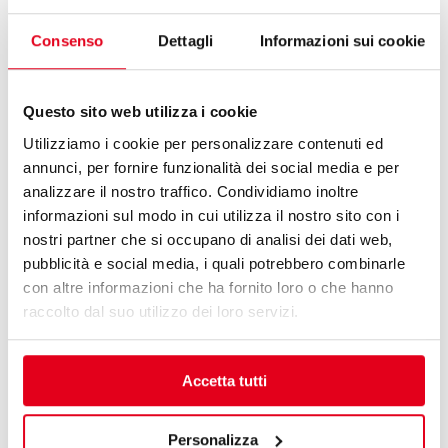
Améliorer la qualité est un engagement que
Consenso
Dettagli
Informazioni sui cookie
nous renouvelons avec conviction jour après
jour. L'attention portée à chaque détail ne
laisse aucune place à l'imprévu.
Questo sito web utilizza i cookie
Utilizziamo i cookie per personalizzare contenuti ed
annunci, per fornire funzionalità dei social media e per
analizzare il nostro traffico. Condividiamo inoltre
informazioni sul modo in cui utilizza il nostro sito con i
nostri partner che si occupano di analisi dei dati web,
pubblicità e social media, i quali potrebbero combinarle
con altre informazioni che ha fornito loro o che hanno
raccolto dal suo utilizzo dei loro servizi.
Accetta tutti
Personalizza