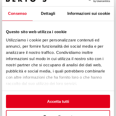
processing of data for the purposes of the service, including
the processing methods mentioned in these guidelines,
Consenso
Dettagli
Informazioni sui cookie
including possible processing carried out in EU member
states or non-EU countries.
Questo sito web utilizza i cookie
Utilizziamo i cookie per personalizzare contenuti ed
annunci, per fornire funzionalità dei social media e per
analizzare il nostro traffico. Condividiamo inoltre
Submit
informazioni sul modo in cui utilizza il nostro sito con i
nostri partner che si occupano di analisi dei dati web,
pubblicità e social media, i quali potrebbero combinarle
con altre informazioni che ha fornito loro o che hanno
Berto’s S.p.A.
raccolto dal suo utilizzo dei loro servizi.
Viale Spagna, 12
35020 Tribano (PD) Italy
Accetta tutti
T
+39 049 95 88 700
F +39 049 95 88 799
bertos@bertos.com