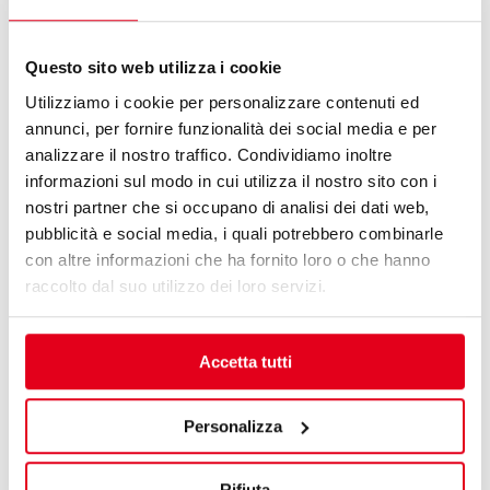
processing of data for the purposes of the service, including
the processing methods mentioned in these guidelines,
including possible processing carried out in EU member
Questo sito web utilizza i cookie
states or non-EU countries.
ATTENTION:
Utilizziamo i cookie per personalizzare contenuti ed
Not providing the consent to the Marketing activities
annunci, per fornire funzionalità dei social media e per
indicated in point b) of these guidelines we will not be
analizzare il nostro traffico. Condividiamo inoltre
allowed to send you promotional newsletters but only
informazioni sul modo in cui utilizza il nostro sito con i
informational newsletters.
nostri partner che si occupano di analisi dei dati web,
pubblicità e social media, i quali potrebbero combinarle
con altre informazioni che ha fornito loro o che hanno
raccolto dal suo utilizzo dei loro servizi.
Submit
Accetta tutti
Personalizza
Rifiuta