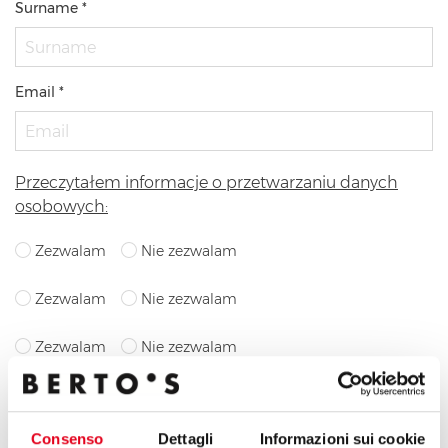
Surname *
Email *
Przeczytałem informacje o przetwarzaniu danych
osobowych:
Zezwalam
Nie zezwalam
Zezwalam
Nie zezwalam
Zezwalam
Nie zezwalam
By clicking send button, I confirm that I request the service
indicated in point a) of these guidelines; my consent to the
Consenso
Dettagli
Informazioni sui cookie