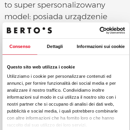
to super spersonalizowany
model: posiada urządzenie
do
gotowania makaronu i płytę
indukcyjną oraz została
Consenso
Dettagli
Informazioni sui cookie
zrealizowana w kolorach
firmy:
niebieskim, czerwonym i
Questo sito web utilizza i cookie
białym.
Utilizziamo i cookie per personalizzare contenuti ed
annunci, per fornire funzionalità dei social media e per
analizzare il nostro traffico. Condividiamo inoltre
informazioni sul modo in cui utilizza il nostro sito con i
nostri partner che si occupano di analisi dei dati web,
pubblicità e social media, i quali potrebbero combinarle
con altre informazioni che ha fornito loro o che hanno
raccolto dal suo utilizzo dei loro servizi.