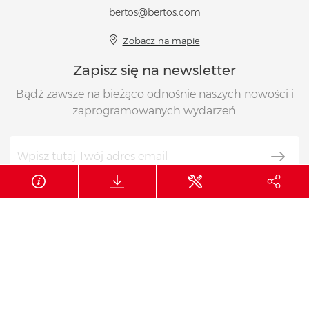
bertos@bertos.com
Zobacz na mapie
Zapisz się na newsletter
Bądź zawsze na bieżąco odnośnie naszych nowości i
zaprogramowanych wydarzeń.
Śledź nas na
© 2026 Berto’s
Nr VAT 01897800288
CUU 012345