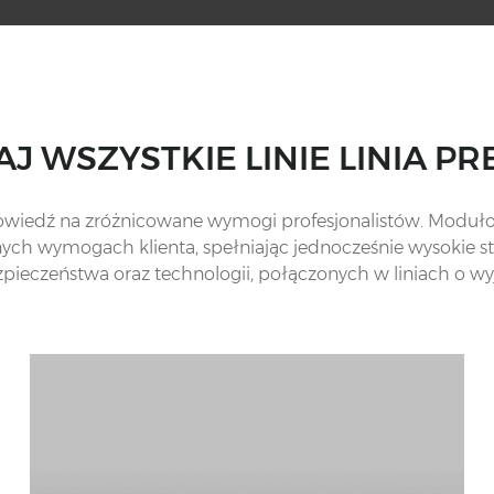
J WSZYSTKIE LINIE LINIA P
owiedź na zróżnicowane wymogi profesjonalistów. Moduł
ych wymogach klienta, spełniając jednocześnie wysokie s
zpieczeństwa oraz technologii, połączonych w liniach o w