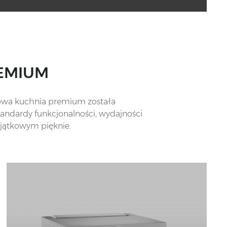
REMIUM
owa kuchnia premium została
tandardy funkcjonalności, wydajności
yjątkowym pięknie.