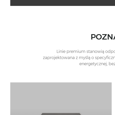
POZNA
Linie premium stanowią odp
zaprojektowana z myślą o specyficzn
energetycznej, be