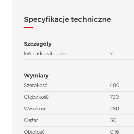
Specyfikacje techniczne
Szczegóły
kW całkowite gazu
7
Wymiary
Szerokość
400
Głębokość
730
Wysokość
280
Ciężar
50
Objętość
0.16