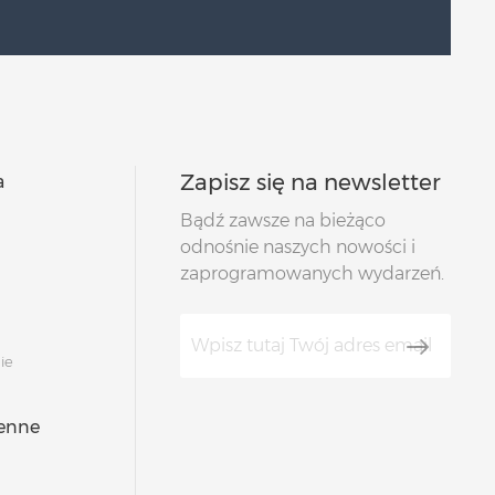
Zapisz się na newsletter
a
Bądź zawsze na bieżąco
odnośnie naszych nowości i
zaprogramowanych wydarzeń.
ie
ienne