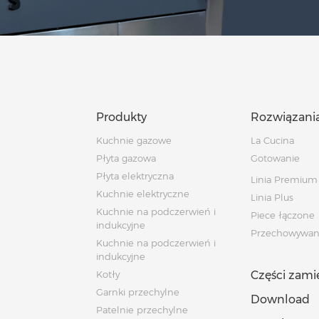
Produkty
Rozwiązani
Kuchnie gazowe
La Cucina
Płyta gazowa
Gotowanie
Płyta elektryczna
Linia Premium
Kuchnie elektryczne
Linia Plus
Kuchnie na podczerwień i
Piece łączone
indukcyjne
Przechowywan
Kuchnie na podczerwień i
indukcyjne
Kotły
Części zam
Garnki przechylne
Download
Patelnie przechylne