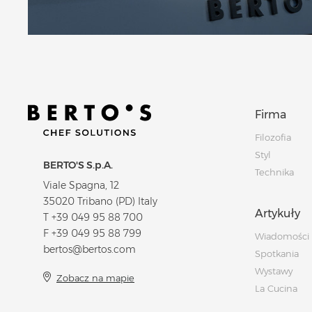
Firma
Filozofia
Styl
BERTO'S S.p.A.
Technika
Viale Spagna, 12
35020 Tribano (PD) Italy
Artykuły
T
+39 049 95 88 700
F +39 049 95 88 799
Wiadomości
bertos@bertos.com
Spotkania
Wystawy
Zobacz na mapie
La Cucina