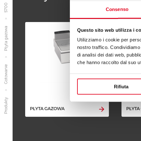
S700
Consenso
PŁyta gazowa
Questo sito web utilizza i c
Utilizziamo i cookie per perso
nostro traffico. Condividiamo 
di analisi dei dati web, pubbl
che hanno raccolto dal suo uti
Gotowanie
Rifiuta
Produkty
PŁYTA GAZOWA
PŁYTA