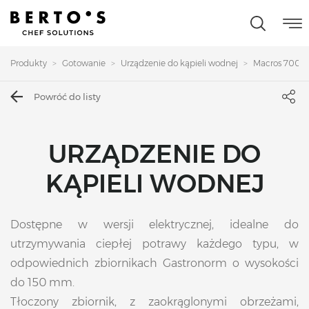
Produkty
Gotowanie
Urządzenie do kąpieli wodnej
Macros 700
Powróć do listy
URZĄDZENIE DO
KĄPIELI WODNEJ
Dostępne w wersji elektrycznej, idealne do
utrzymywania ciepłej potrawy każdego typu, w
odpowiednich zbiornikach Gastronorm o wysokości
do 150 mm.
Tłoczony zbiornik, z zaokrąglonymi obrzeżami,