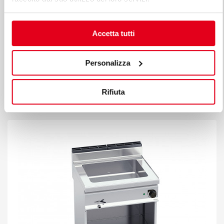
Accetta tutti
Personalizza
ELEKTR.URZĄDZENIE DO KĄPIELI WODNEJ
NASTAWNE 2 x 1/1 GN
Rifiuta
Mod. E7BM8B
Kod 18802000