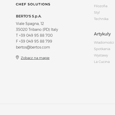
Filozofia
Styl
BERTO'S S.p.A.
Technika
Viale Spagna, 12
35020 Tribano (PD) Italy
Artykuły
T
+39 049 95 88 700
F +39 049 95 88 799
Wiadomości
bertos@bertos.com
Spotkania
Wystawy
Zobacz na mapie
La Cucina