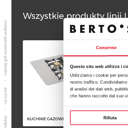
Wszystkie produkty linii 
Gazowy grill na kamieŃ wulkanic...
Consenso
Questo sito web utilizza i c
Utilizziamo i cookie per perso
nostro traffico. Condividiamo 
di analisi dei dati web, pubbl
La Cucina
che hanno raccolto dal suo uti
Rifiuta
Produkty
KUCHNIE GAZOWE 6 + 10 KW
KUCHN