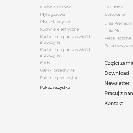
Kuchnie gazowe
La Cucina
Płyta gazowa
Gotowanie
Płyta elektryczna
Linia Premium
Kuchnie elektryczne
Linia Plus
Kuchnie na podczerwień i
Piece łączone
indukcyjne
Przechowywan
Kuchnie na podczerwień i
indukcyjne
Kotły
Części zam
Garnki przechylne
Download
Patelnie przechylne
Newsletter
Pokaż wszystko
Pracuj z na
Kontakt