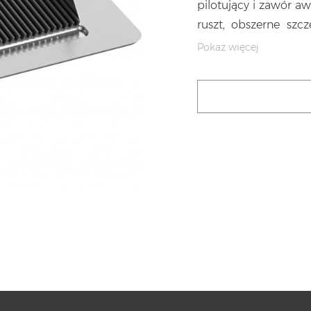
pilotujący i zawór awar
ruszt, obszerne szcz
wykonana całkowicie 
Pokaż więcej
tłuszczy. Kamień wu