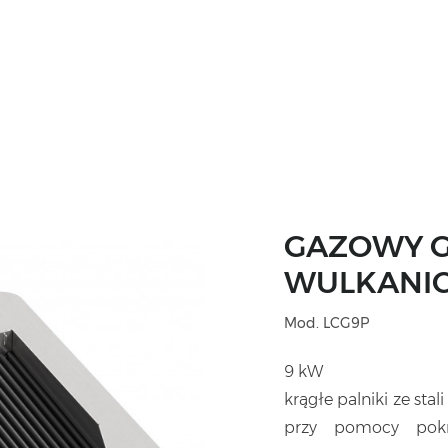
GAZOWY G
WULKANIC
Mod. LCG9P
9 kW
krągłe palniki ze sta
przy pomocy pokr