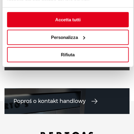
Accetta tutti
Personalizza
KUCHNIE GAZOWE 6 + 10 KW
KUCHNIE G
Rifiuta
Poproś o kontakt handlowy