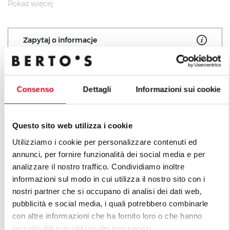
gotowanie potraw przez kontakt bezpośredni.
Pokaż więcej
Program czyszczący z pirolityczną technologią, która
w zaledwie kilka minut proszkuje pozostałości po
Zapytaj o informacje
gotowaniu. Rotacyjne rezystancje i łatwo
demontowane komponenty dla regularnych operacji
czyszczenia i konserwacji.
Wyciągane misy ze stali inox dla gromadzenia
Consenso
Dettagli
Informazioni sui cookie
pochodzących z gotowani tłuszczy i zbierania wody.
Wszystkie produkty linii La
Cucina
Questo sito web utilizza i cookie
Utilizziamo i cookie per personalizzare contenuti ed
annunci, per fornire funzionalità dei social media e per
analizzare il nostro traffico. Condividiamo inoltre
informazioni sul modo in cui utilizza il nostro sito con i
nostri partner che si occupano di analisi dei dati web,
pubblicità e social media, i quali potrebbero combinarle
con altre informazioni che ha fornito loro o che hanno
raccolto dal suo utilizzo dei loro servizi.