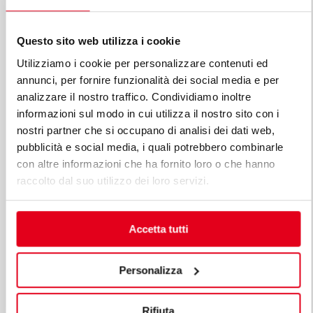
Questo sito web utilizza i cookie
Utilizziamo i cookie per personalizzare contenuti ed
annunci, per fornire funzionalità dei social media e per
analizzare il nostro traffico. Condividiamo inoltre
informazioni sul modo in cui utilizza il nostro sito con i
nostri partner che si occupano di analisi dei dati web,
pubblicità e social media, i quali potrebbero combinarle
CHŁODZONA SZAFA 1400 -18/-22°C - 4 DRZWI
con altre informazioni che ha fornito loro o che hanno
raccolto dal suo utilizzo dei loro servizi.
Mod. CAB1400BT4P
Kod 06220050
Accetta tutti
Personalizza
Rifiuta