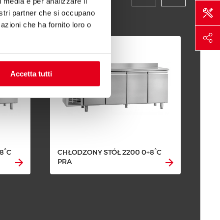
l media e per analizzare il
nostri partner che si occupano
azioni che ha fornito loro o
Accetta tutti
8°C
CHŁODZONY STÓŁ 2200 0+8°C
PRA
CH