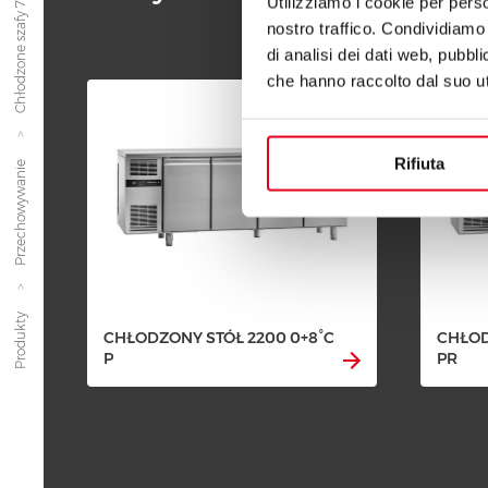
Chłodzone szafy 700 - 4 drzwi
Utilizziamo i cookie per perso
nostro traffico. Condividiamo 
di analisi dei dati web, pubbl
che hanno raccolto dal suo uti
Rifiuta
Przechowywanie
Produkty
CHŁODZONY STÓŁ 2200 0+8°C
CHŁOD
P
PR