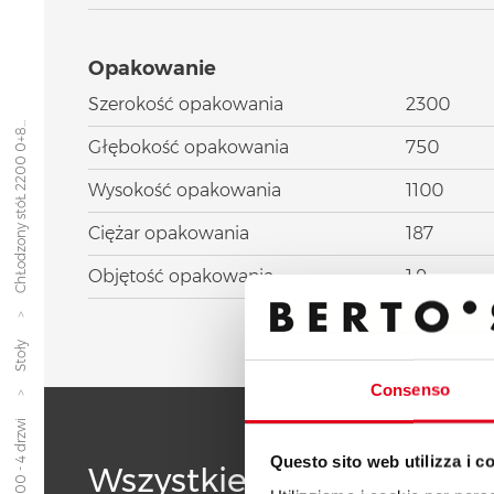
Opakowanie
Szerokość opakowania
2300
ChŁodzony stóŁ 2200 0+8...
Głębokość opakowania
750
Wysokość opakowania
1100
Ciężar opakowania
187
Objętość opakowania
1.9
Stoły
Consenso
Questo sito web utilizza i c
Wszystkie produkty linii 