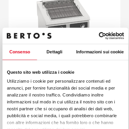
Consenso
Dettagli
Informazioni sui cookie
Questo sito web utilizza i cookie
Utilizziamo i cookie per personalizzare contenuti ed
S900
annunci, per fornire funzionalità dei social media e per
GRILL ELEKTRYCZNE Z OBUDOWĄ -
analizzare il nostro traffico. Condividiamo inoltre
STEROWANIEM BFLEX
informazioni sul modo in cui utilizza il nostro sito con i
Mod. SE9CG80M-BF
Kod 13155620
nostri partner che si occupano di analisi dei dati web,
pubblicità e social media, i quali potrebbero combinarle
con altre informazioni che ha fornito loro o che hanno