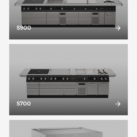
S900
S700