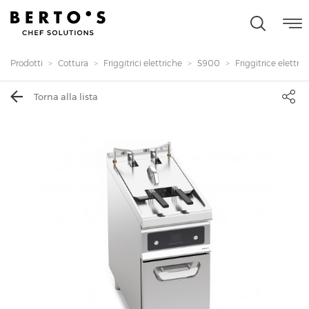
Prodotti
Cottura
Friggitrici elettriche
S900
Friggitrice elettrica 
Torna alla lista