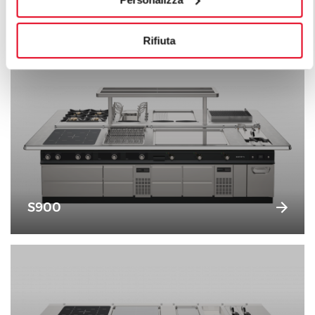
funzionalità, efficienza energetica, sicurezza e
tecnologia, uniti a linee di ricercata bellezza.
Rifiuta
S900