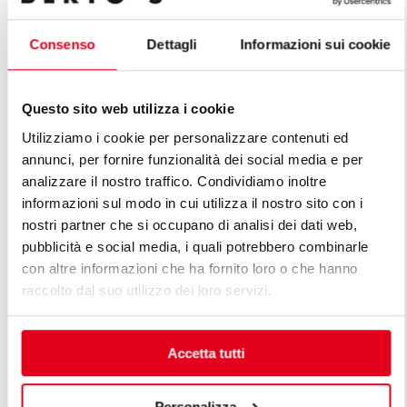
Consenso
Dettagli
Informazioni sui cookie
FRIGGITRICE ELETTRICA 7 + 7 L -
COMANDI BFLEX
FRIGGITRICE
Questo sito web utilizza i cookie
Utilizziamo i cookie per personalizzare contenuti ed
annunci, per fornire funzionalità dei social media e per
analizzare il nostro traffico. Condividiamo inoltre
informazioni sul modo in cui utilizza il nostro sito con i
nostri partner che si occupano di analisi dei dati web,
pubblicità e social media, i quali potrebbero combinarle
SCOPRI TUTTE LE LINEE DI LINEA
con altre informazioni che ha fornito loro o che hanno
PREMIUM
raccolto dal suo utilizzo dei loro servizi.
Le linee Premium sono la risposta alle diversificate
esigenze dei professionisti. Una cucina modulare
Accetta tutti
Premium è progettata pensando alle esigenze
specifiche del cliente, mantenendo elevati standard di
Personalizza