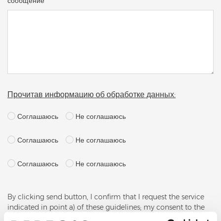
сообщение *
Прочитав информацию об обработке данных:
Соглашаюсь
Не соглашаюсь
Соглашаюсь
Не соглашаюсь
Соглашаюсь
Не соглашаюсь
By clicking send button, I confirm that I request the service
indicated in point a) of these guidelines; my consent to the
processing of data for the purposes of the service, including