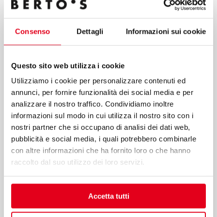
the processing methods mentioned in these guidelines,
including possible processing carried out in EU member
states or non-EU countries.
Consenso
Dettagli
Informazioni sui cookie
Questo sito web utilizza i cookie
Utilizziamo i cookie per personalizzare contenuti ed
annunci, per fornire funzionalità dei social media e per
Submit
analizzare il nostro traffico. Condividiamo inoltre
informazioni sul modo in cui utilizza il nostro sito con i
nostri partner che si occupano di analisi dei dati web,
Berto’s S.p.A.
pubblicità e social media, i quali potrebbero combinarle
con altre informazioni che ha fornito loro o che hanno
Viale Spagna, 12
raccolto dal suo utilizzo dei loro servizi.
35020 Tribano (PD) Italy
T
+39 049 95 88 700
F +39 049 95 88 799
Accetta tutti
bertos@bertos.com