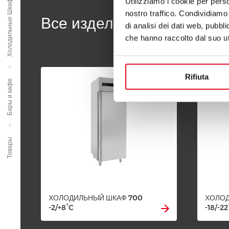
Холодильные Шкафы 700
Utilizziamo i cookie per perso
nostro traffico. Condividiamo 
Все изделия линейки Шк
di analisi dei dati web, pubbl
che hanno raccolto dal suo uti
Rifiuta
Бары и кафе
Товары
ХОЛОДИЛЬНЫЙ ШКАФ 700
ХОЛОД
-2/+8°C
-18/-22