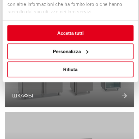
con altre informazioni che ha fornito loro o che hanno
raccolto dal suo utilizzo dei loro servizi.
ШКАФЫ ШОКОВОЙ ЗАМОРОЗКИ
Accetta tutti
Personalizza
Rifiuta
ШКАФЫ