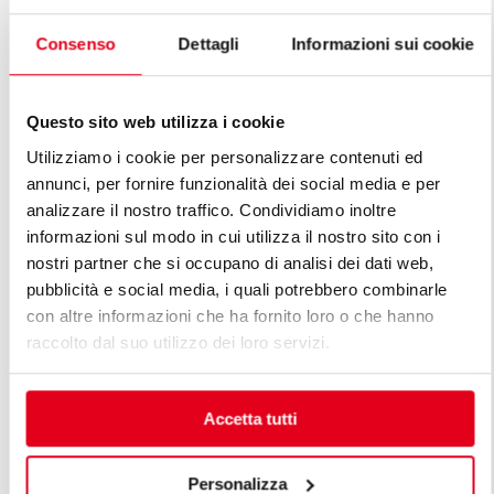
ЭЛЕКТРИЧЕСКИЙ МАРМИТ 1/1 GN + 1/3
ЭЛЕКТРИЧ
GN
СТОЛОМ 1/1 
Consenso
Dettagli
Informazioni sui cookie
Questo sito web utilizza i cookie
Utilizziamo i cookie per personalizzare contenuti ed
annunci, per fornire funzionalità dei social media e per
ОТКРОЙ ДЛЯ СЕБЯ ВСЕ ЛИНЕЙКИ
analizzare il nostro traffico. Condividiamo inoltre
informazioni sul modo in cui utilizza il nostro sito con i
ИЗДЕЛИЙ ЛИНИЯ ПРЕМИУМ
nostri partner che si occupano di analisi dei dati web,
pubblicità e social media, i quali potrebbero combinarle
Линии премиум являются ответом на разные
con altre informazioni che ha fornito loro o che hanno
потребности профессионалов. Модульная кухонная
raccolto dal suo utilizzo dei loro servizi.
плита премиум спроектирована с мыслью о
специфических потребностях клиента, сохраняя при
этом высокие стандарты функциональности,
Accetta tutti
энергоэфективности, безопасности и технологии, в
сочетании с красивой эстетикой.
Personalizza