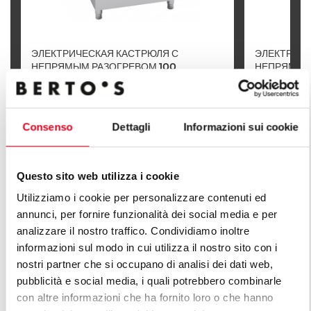
ЭЛЕКТРИЧЕСКАЯ КАСТРЮЛЯ С
ЭЛЕКТРИЧЕ
НЕПРЯМЫМ РАЗОГРЕВОМ 100
НЕПРЯМЫМ
ЛИТРОВ
ЛИТРОВ (А
Consenso
Dettagli
Informazioni sui cookie
Questo sito web utilizza i cookie
ОТКРОЙ ДЛЯ СЕБЯ ВСЕ ЛИНЕЙКИ
Utilizziamo i cookie per personalizzare contenuti ed
ИЗДЕЛИЙ ЛИНИЯ ПЛЮС
annunci, per fornire funzionalità dei social media e per
analizzare il nostro traffico. Condividiamo inoltre
Бесконечная серия решений для удовлетворения
informazioni sul modo in cui utilizza il nostro sito con i
запросов рынка. Универсальные кухонные плиты с
nostri partner che si occupano di analisi dei dati web,
разными характеристиками производственной
pubblicità e social media, i quali potrebbero combinarle
мощности.
con altre informazioni che ha fornito loro o che hanno