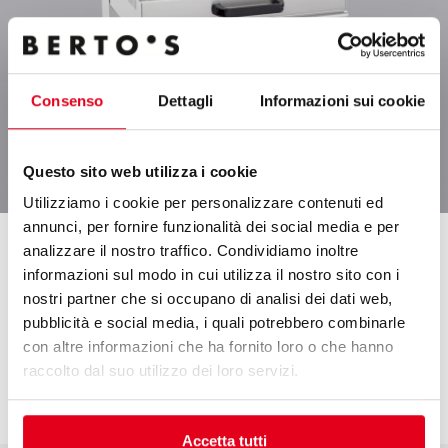
Consenso
Dettagli
Informazioni sui cookie
Questo sito web utilizza i cookie
Utilizziamo i cookie per personalizzare contenuti ed
annunci, per fornire funzionalità dei social media e per
ГРИЛЬ САЛАМАНДРА
analizzare il nostro traffico. Condividiamo inoltre
informazioni sul modo in cui utilizza il nostro sito con i
ГРИЛЬ САЛАМАНДРА PLUS
nostri partner che si occupano di analisi dei dati web,
pubblicità e social media, i quali potrebbero combinarle
Повышенная производительность обеспечивается
con altre informazioni che ha fornito loro o che hanno
специальными ТЭНами. Удобные стальные решетки
raccolto dal suo utilizzo dei loro servizi.
позволяют легко ставить и доставать продукты.
Accetta tutti