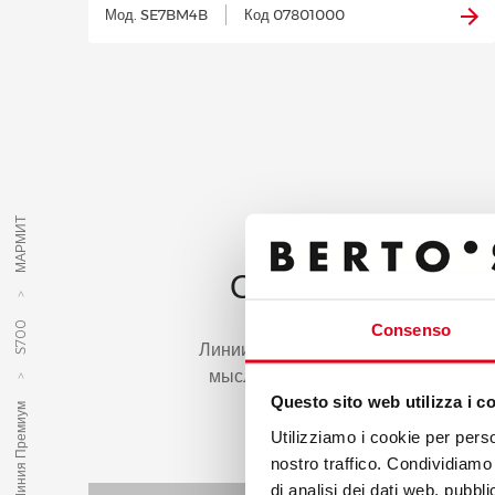
Мод. SE7BM4B
Код 07801000
МАРМИТ
ОТКРОЙ ДЛЯ С
Consenso
S700
Линии премиум являются ответом н
мыслью о специфических потребно
Questo sito web utilizza i c
Линия Премиум
Utilizziamo i cookie per perso
nostro traffico. Condividiamo 
di analisi dei dati web, pubbl