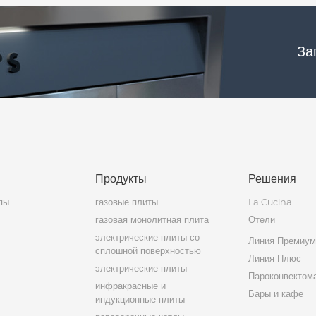
За
Продукты
Решения
пы
газовые плиты
La Cucina
газовая монолитная плита
Отели
электрические плиты со
Линия Премиу
сплошной поверхностью
Линия Плюс
электрические плиты
Пароконвектом
инфракрасные и
Бары и кафе
индукционные плиты