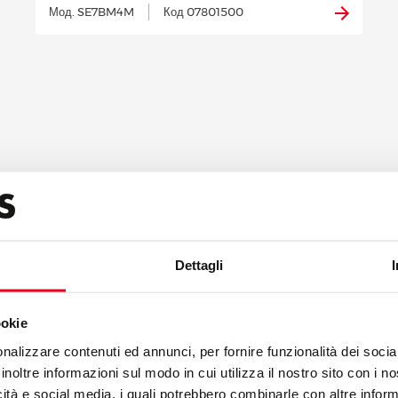
Мод. SE7BM4M
Код 07801500
ЕБЯ ВСЕ ЛИНЕЙКИ ИЗДЕЛИЙ 
Dettagli
а разные потребности профессионалов. Модульная кухонн
стях клиента, сохраняя при этом высокие стандарты функц
ookie
безопасности и технологии, в сочетании с красивой эстетикой
nalizzare contenuti ed annunci, per fornire funzionalità dei socia
inoltre informazioni sul modo in cui utilizza il nostro sito con i 
icità e social media, i quali potrebbero combinarle con altre inform