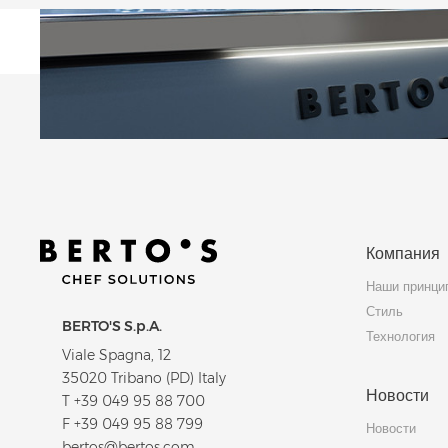
Компания
Наши принци
Стиль
BERTO'S S.p.A.
Технология
Viale Spagna, 12
35020 Tribano (PD) Italy
Новости
T
+39 049 95 88 700
F +39 049 95 88 799
Новости
bertos@bertos.com