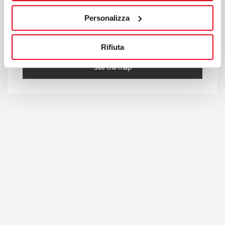
35020 Tribano (PD) Italy
Personalizza
T
+39 049 95 88 700
F +39 049 95 88 799
bertos@bertos.com
Rifiuta
See the map