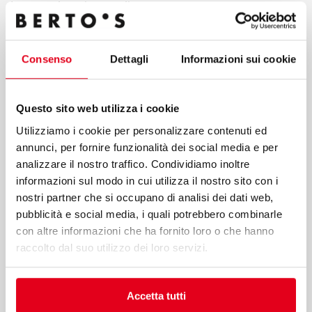
I accept the privacy policy
By clicking send button, I confirm that I request the service
Consenso
Dettagli
Informazioni sui cookie
indicated in point a) of these guidelines; my consent to the
processing of data for the purposes of the service, including
the processing methods mentioned in these guidelines,
including possible processing carried out in EU member
Questo sito web utilizza i cookie
states or non-EU countries.
Utilizziamo i cookie per personalizzare contenuti ed
annunci, per fornire funzionalità dei social media e per
analizzare il nostro traffico. Condividiamo inoltre
informazioni sul modo in cui utilizza il nostro sito con i
nostri partner che si occupano di analisi dei dati web,
pubblicità e social media, i quali potrebbero combinarle
Submit
con altre informazioni che ha fornito loro o che hanno
raccolto dal suo utilizzo dei loro servizi.
Berto’s S.p.A.
Accetta tutti
Viale Spagna, 12