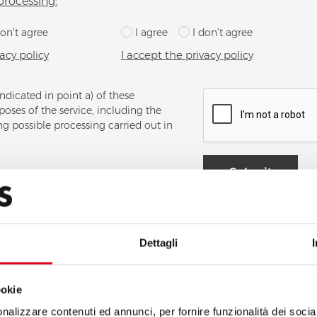
processing:
don’t agree
I agree
I don’t agree
acy policy
I accept the privacy policy
indicated in point a) of these
poses of the service, including the
g possible processing carried out in
Submit
Dettagli
ookie
nalizzare contenuti ed annunci, per fornire funzionalità dei socia