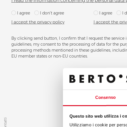
I read the information concerning the personal data 
I agree
I don’t agree
I agree
I 
I accept the privacy policy
I accept the priv
By clicking send button, I confirm that I request the service 
guidelines; my consent to the processing of data for the pur
processing methods mentioned in these guidelines, includin
EU member states or non-EU countries.
Consenso
Questo sito web utilizza i c
Contatti
Utilizziamo i cookie per perso