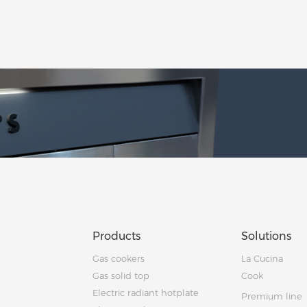
Products
Solutions
Gas cookers
La Cucina
Gas solid top
Cook
Electric radiant hotplate
Premium line